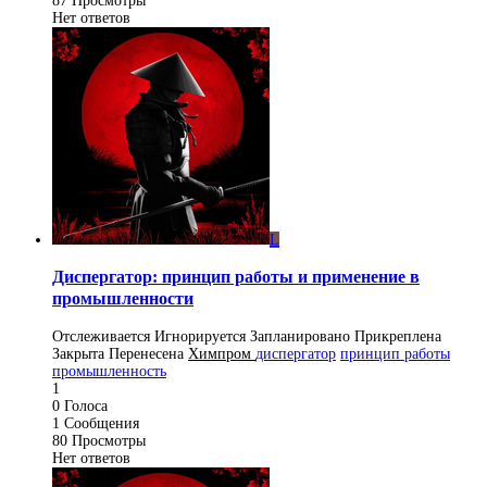
87
Просмотры
Нет ответов
L
Диспергатор: принцип работы и применение в
промышленности
Отслеживается
Игнорируется
Запланировано
Прикреплена
Закрыта
Перенесена
Химпром
диспергатор
принцип работы
промышленность
1
0
Голоса
1
Сообщения
80
Просмотры
Нет ответов