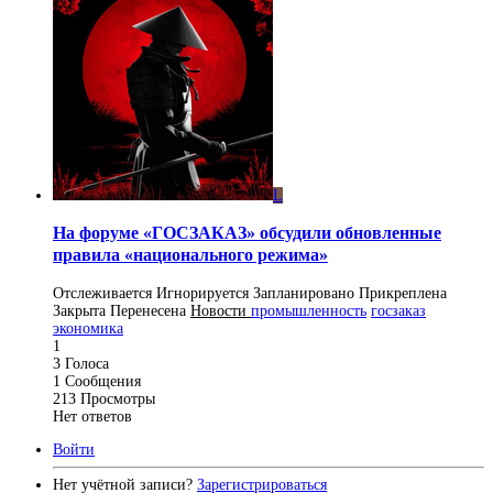
L
На форуме «ГОСЗАКАЗ» обсудили обновленные
правила «национального режима»
Отслеживается
Игнорируется
Запланировано
Прикреплена
Закрыта
Перенесена
Новости
промышленность
госзаказ
экономика
1
3
Голоса
1
Сообщения
213
Просмотры
Нет ответов
Войти
Нет учётной записи?
Зарегистрироваться