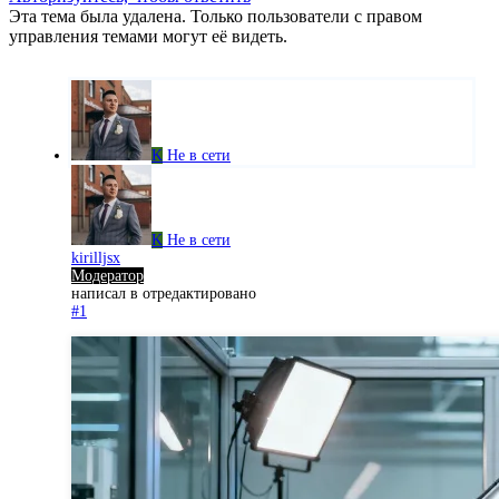
Эта тема была удалена. Только пользователи с правом
управления темами могут её видеть.
K
Не в сети
K
Не в сети
kirilljsx
Модератор
написал в
отредактировано
#1