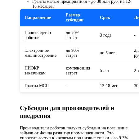
Гранты малым предприятиям - до 30 млн руб. на 12-
18 месяцев.
Размер
Направление
Срок
Л
субсидии
Производство
до 70%
3 года
-
роботов
затрат
Электронное
до 90%
2,
до 5 лет
машиностроение
затрат
ру
НИОКР
компенсация
5 лет
2 
заказчикам
затрат
Гранты МСП
-
12-18 мес.
30
Субсидии для производителей и
внедрения
Производители роботов получат субсидии на погашение
займов от Фонда развития промышленности. Это
упростит доступ к кредитам под низкие ставки - до 9,3%