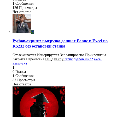
1
Сообщения
126
Просмотры
Нет ответов
K
Python-скрипт: выгрузка данных Fanuc в Excel по
RS232 без остановки станка
Отслеживается
Игнорируется
Запланировано
Прикреплена
Закрыта
Перенесена
ПO для чпу
fanuc
python rs232
excel
выгрузка
1
0
Голоса
1
Сообщения
87
Просмотры
Нет ответов