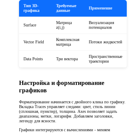
Тип 3D-
Требуемые
Применение
графика
данные
Матрица
Визуализация
Surface
z(i,j)
потенциалов
Комплексная
Vector Field
Потоки жидкостей
матрица
Пространственные
Data Points
Три вектора
траектории
Настройка и форматирование
графиков
Форматирование начинается с двойного клика по графику.
Вкладка Traces управляет следами: цвет, стиль линии
(сплошная, пунктир), толщина. Axes позволяет задать
диапазоны, метки, логарифм. Добавляем заголовки,
легенду для ясности.
Графики интегрируются с вычислениями - меняем