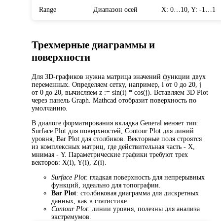
Range
Диапазон осей
X: 0…10, Y: -1…1
Трехмерные диаграммы и
поверхности
Для 3D-графиков нужна матрица значений функции двух
переменных. Определяем сетку, например, i от 0 до 20, j
от 0 до 20, вычисляем z := sin(i) * cos(j). Вставляем 3D Plot
через панель Graph. Mathcad отобразит поверхность по
умолчанию.
В диалоге форматирования вкладка General меняет тип:
Surface Plot для поверхностей, Contour Plot для линий
уровня, Bar Plot для столбиков. Векторные поля строятся
из комплексных матриц, где действительная часть - X,
мнимая - Y. Параметрические графики требуют трех
векторов: X(i), Y(i), Z(i).
Surface Plot
: гладкая поверхность для непрерывных
функций, идеально для топографии.
Bar Plot
: столбиковая диаграмма для дискретных
данных, как в статистике.
Contour Plot
: линии уровня, полезны для анализа
экстремумов.