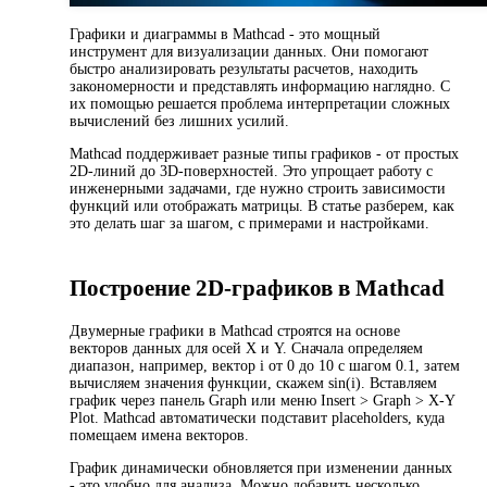
Графики и диаграммы в Mathcad - это мощный
инструмент для визуализации данных. Они помогают
быстро анализировать результаты расчетов, находить
закономерности и представлять информацию наглядно. С
их помощью решается проблема интерпретации сложных
вычислений без лишних усилий.
Mathcad поддерживает разные типы графиков - от простых
2D-линий до 3D-поверхностей. Это упрощает работу с
инженерными задачами, где нужно строить зависимости
функций или отображать матрицы. В статье разберем, как
это делать шаг за шагом, с примерами и настройками.
Построение 2D-графиков в Mathcad
Двумерные графики в Mathcad строятся на основе
векторов данных для осей X и Y. Сначала определяем
диапазон, например, вектор i от 0 до 10 с шагом 0.1, затем
вычисляем значения функции, скажем sin(i). Вставляем
график через панель Graph или меню Insert > Graph > X-Y
Plot. Mathcad автоматически подставит placeholders, куда
помещаем имена векторов.
График динамически обновляется при изменении данных
- это удобно для анализа. Можно добавить несколько