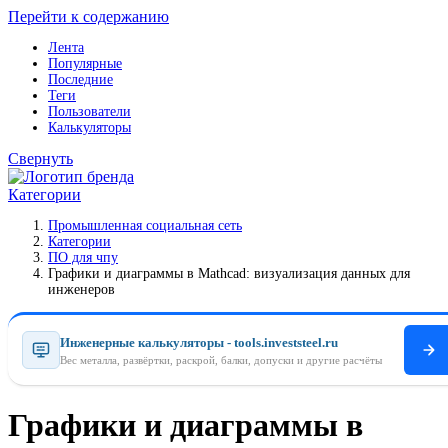
Перейти к содержанию
Лента
Популярные
Последние
Теги
Пользователи
Калькуляторы
Свернуть
Категории
Промышленная социальная сеть
Категории
ПO для чпу
Графики и диаграммы в Mathcad: визуализация данных для
инженеров
Инженерные калькуляторы - tools.investsteel.ru
Вес металла, развёртки, раскрой, балки, допуски и другие расчёты
Графики и диаграммы в