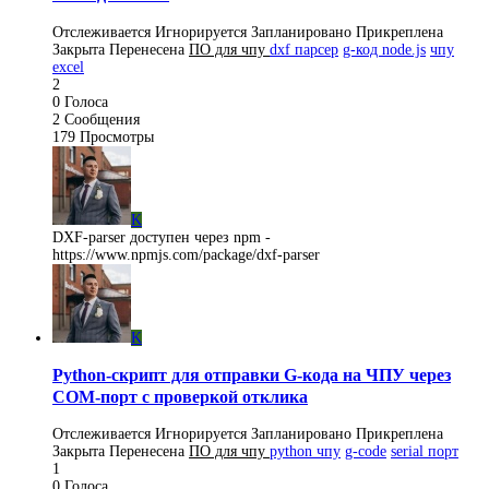
Отслеживается
Игнорируется
Запланировано
Прикреплена
Закрыта
Перенесена
ПO для чпу
dxf парсер
g-код node.js
чпу
excel
2
0
Голоса
2
Сообщения
179
Просмотры
K
DXF-parser доступен через npm -
https://www.npmjs.com/package/dxf-parser
K
Python-скрипт для отправки G-кода на ЧПУ через
COM-порт с проверкой отклика
Отслеживается
Игнорируется
Запланировано
Прикреплена
Закрыта
Перенесена
ПO для чпу
python чпу
g-code
serial порт
1
0
Голоса