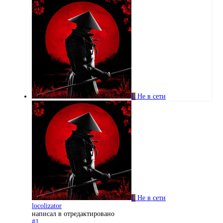
L
Не в сети
L
Не в сети
locolizator
написал в
отредактировано
#1