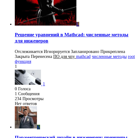
L
Решение уравнений в Mathcad: численные методы
для инженеров
Отслеживается
Игнорируется
Запланировано
Прикреплена
Закрыта
Перенесена
ПO для чпу
mathcad
численные методы
root
функция
1
1
0
Голоса
1
Сообщения
234
Просмотры
Нет ответов
K
Параметрический дизайн в инженерии: принципы,