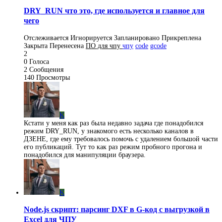
DRY_RUN что это, где используется и главное для
чего
Отслеживается
Игнорируется
Запланировано
Прикреплена
Закрыта
Перенесена
ПO для чпу
чпу
code
gcode
2
0
Голоса
2
Сообщения
140
Просмотры
K
Кстати у меня как раз была недавно задача где понадобился
режим DRY_RUN, у знакомого есть несколько каналов в
ДЗЕНЕ, где ему требовалось помочь с удалением большой части
его публикаций. Тут то как раз режим пробного прогона и
понадобился для манипуляции браузера.
K
Node.js скрипт: парсинг DXF в G-код с выгрузкой в
Excel для ЧПУ