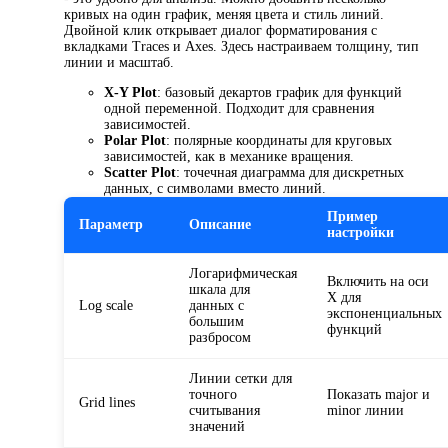
кривых на один график, меняя цвета и стиль линий.
Двойной клик открывает диалог форматирования с
вкладками Traces и Axes. Здесь настраиваем толщину, тип
линии и масштаб.
X-Y Plot
: базовый декартов график для функций
одной переменной. Подходит для сравнения
зависимостей.
Polar Plot
: полярные координаты для круговых
зависимостей, как в механике вращения.
Scatter Plot
: точечная диаграмма для дискретных
данных, с символами вместо линий.
Пример
Параметр
Описание
настройки
Логарифмическая
Включить на оси
шкала для
X для
Log scale
данных с
экспоненциальных
большим
функций
разбросом
Линии сетки для
точного
Показать major и
Grid lines
считывания
minor линии
значений