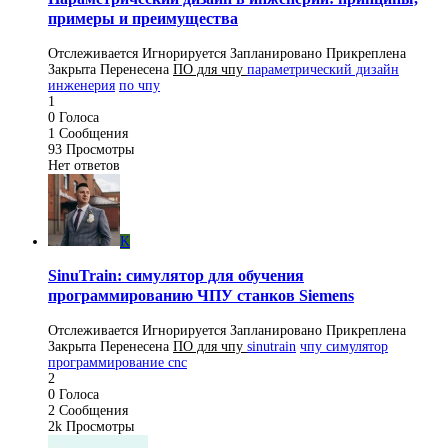
примеры и преимущества
Отслеживается
Игнорируется
Запланировано
Прикреплена
Закрыта
Перенесена
ПO для чпу
параметрический дизайн
инженерия
по чпу
1
0
Голоса
1
Сообщения
93
Просмотры
Нет ответов
K
SinuTrain: симулятор для обучения
программированию ЧПУ станков Siemens
Отслеживается
Игнорируется
Запланировано
Прикреплена
Закрыта
Перенесена
ПO для чпу
sinutrain
чпу симулятор
программирование cnc
2
0
Голоса
2
Сообщения
2k
Просмотры