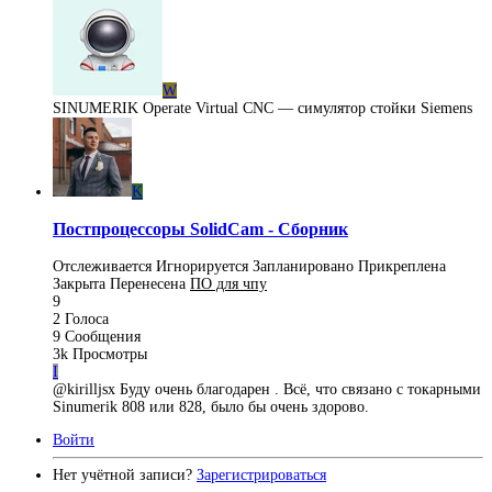
W
SINUMERIK Operate Virtual CNC — симулятор стойки Siemens
K
Постпроцессоры SolidCam - Сборник
Отслеживается
Игнорируется
Запланировано
Прикреплена
Закрыта
Перенесена
ПO для чпу
9
2
Голоса
9
Сообщения
3k
Просмотры
I
@kirilljsx Буду очень благодарен . Всё, что связано с токарными
Sinumerik 808 или 828, было бы очень здорово.
Войти
Нет учётной записи?
Зарегистрироваться