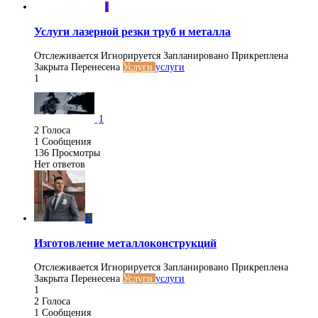
I
Услуги лазерной резки труб и металла
Отслеживается
Игнорируется
Запланировано
Прикреплена
Закрыта
Перенесена
Услуги
услуги
1
1
2
Голоса
1
Сообщения
136
Просмотры
Нет ответов
K
Изготовление металлоконструкций
Отслеживается
Игнорируется
Запланировано
Прикреплена
Закрыта
Перенесена
Услуги
услуги
1
2
Голоса
1
Сообщения