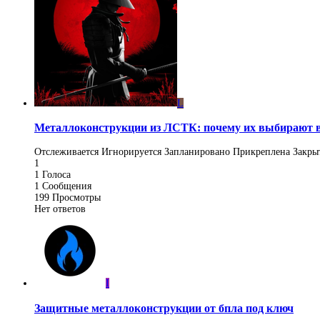
L
Металлоконструкции из ЛСТК: почему их выбирают в
Отслеживается
Игнорируется
Запланировано
Прикреплена
Закры
1
1
Голоса
1
Сообщения
199
Просмотры
Нет ответов
I
Защитные металлоконструкции от бпла под ключ