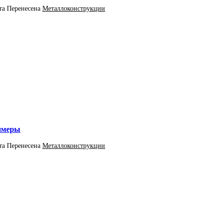
та
Перенесена
Металлоконструкции
римеры
та
Перенесена
Металлоконструкции