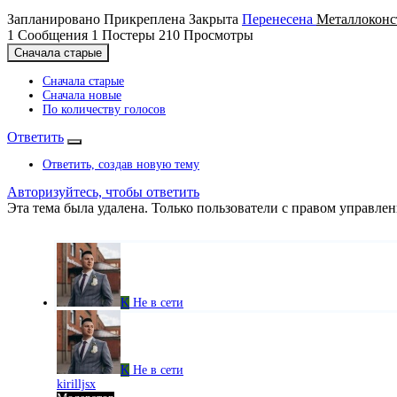
Запланировано
Прикреплена
Закрыта
Перенесена
Металлоконс
1
Сообщения
1
Постеры
210
Просмотры
Сначала старые
Сначала старые
Сначала новые
По количеству голосов
Ответить
Ответить, создав новую тему
Авторизуйтесь, чтобы ответить
Эта тема была удалена. Только пользователи с правом управлен
K
Не в сети
K
Не в сети
kirilljsx