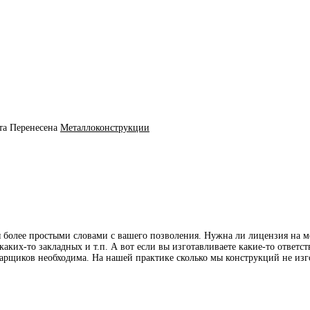
та
Перенесена
Металлоконструкции
 я более простыми словами с вашего позволения. Нужна ли лицензия на м
каких-то закладных и т.п. А вот если вы изготавливаете какие-то ответс
варщиков необходима. На нашей практике сколько мы конструкций не изго