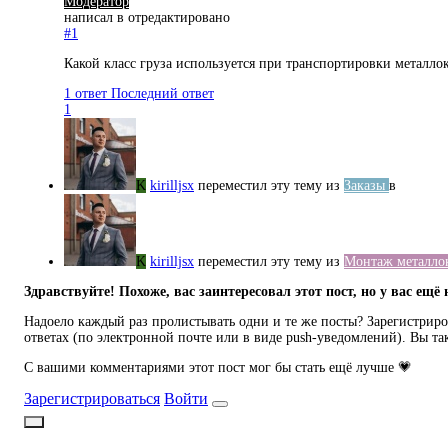
Модератор
написал в
отредактировано
#1
Какой класс груза используется при транспортировки металлок
1 ответ
Последний ответ
1
K
kirilljsx
переместил эту тему из
Заказы
в
K
kirilljsx
переместил эту тему из
Монтаж металло
Здравствуйте! Похоже, вас заинтересовал этот пост, но у вас ещё 
Надоело каждый раз пролистывать одни и те же посты? Зарегистриров
ответах (по электронной почте или в виде push-уведомлений). Вы та
С вашими комментариями этот пост мог бы стать ещё лучше 💗
Зарегистрироваться
Войти