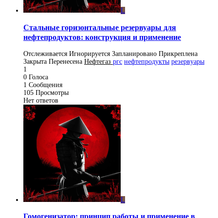
L
Стальные горизонтальные резервуары для
нефтепродуктов: конструкция и применение
Отслеживается
Игнорируется
Запланировано
Прикреплена
Закрыта
Перенесена
Нефтегаз
ргс
нефтепродукты
резервуары
1
0
Голоса
1
Сообщения
105
Просмотры
Нет ответов
L
Гомогенизатор: принцип работы и применение в