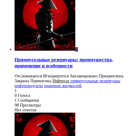
L
Прямоугольные резервуары: преимущества,
применение и особенности
Отслеживается
Игнорируется
Запланировано
Прикреплена
Закрыта
Перенесена
Нефтегаз
прямоугольные резервуары
нефтепродукты
хранение жидкостей
1
0
Голоса
1
Сообщения
98
Просмотры
Нет ответов