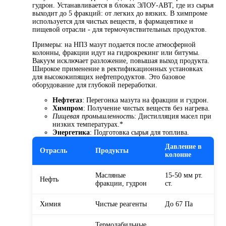
гудрон. Устанавливается в блоках ЭЛОУ-АВТ, где из сырья
выходит до 5 фракций: от легких до вязких. В химпроме
используется для чистых веществ, в фармацевтике и
пищевой отрасли - для термочувствительных продуктов.
Примеры: на НПЗ мазут подается после атмосферной
колонны, фракции идут на гидрокрекинг или битумы.
Вакуум исключает разложение, повышая выход продукта.
Широкое применение в ректификационных установках
для высококипящих нефтепродуктов. Это базовое
оборудование для глубокой переработки.
Нефтегаз
: Перегонка мазута на фракции и гудрон.
Химпром
: Получение чистых веществ без нагрева.
Пищевая промышленность
: Дистилляция масел при
низких температурах.*
Энергетика
: Подготовка сырья для топлива.
Давление в
Отрасль
Продукты
колонне
Масляные
15-50 мм рт.
Нефть
фракции, гудрон
ст.
Химия
Чистые реагенты
До 67 Па
Термолабильные