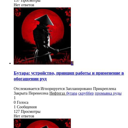
137
Просмотры
Нет ответов
L
Бутара: устройство, принцип работы и применение в
обогащении руд
Отслеживается
Игнорируется
Запланировано
Прикреплена
Закрыта
Перенесена
Нефтегаз
бутара
скруббер
промывка руды
1
0
Голоса
1
Сообщения
127
Просмотры
Нет ответов