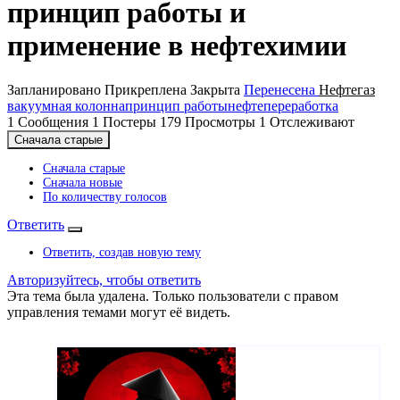
принцип работы и
применение в нефтехимии
Запланировано
Прикреплена
Закрыта
Перенесена
Нефтегаз
вакуумная колонна
принцип работы
нефтепереработка
1
Сообщения
1
Постеры
179
Просмотры
1
Отслеживают
Сначала старые
Сначала старые
Сначала новые
По количеству голосов
Ответить
Ответить, создав новую тему
Авторизуйтесь, чтобы ответить
Эта тема была удалена. Только пользователи с правом
управления темами могут её видеть.