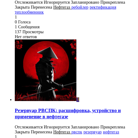
Отслеживается
Игнорируется
Запланировано
Прикреплена
Закрыта
Перенесена
Нефтегаз
ребойлер
ректификация
теплообменник
1
0
Голоса
1
Сообщения
137
Просмотры
Нет ответов
L
Резервуар РВСПК: расшифровка, устройство и
применение в нефтегазе
Отслеживается
Игнорируется
Запланировано
Прикреплена
Закрыта
Перенесена
Нефтегаз
рвспк
резервуар
нефтегаз
1