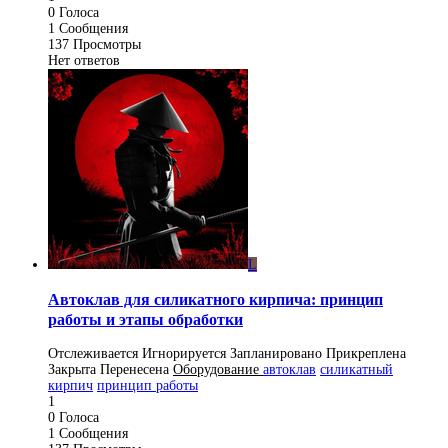
0
Голоса
1
Сообщения
137
Просмотры
Нет ответов
L
Автоклав для силикатного кирпича: принцип
работы и этапы обработки
Отслеживается
Игнорируется
Запланировано
Прикреплена
Закрыта
Перенесена
Оборудование
автоклав
силикатный
кирпич
принцип работы
1
0
Голоса
1
Сообщения