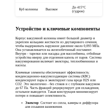
До 415°C
Куб колонны
Высокое
(гудрон)
Устройство и ключевые компоненты
Корпус вакуумной колонны имеет большой диаметр и
укреплен кольцами жесткости из двутаврового сечения,
чтобы выдерживать наружное давление около 0,093 МПа.
Она устанавливается на железобетонный постамент.
Внутри - тарелки или насадка для массообмена, отбойные
устройства вверху для отделения капель от паров. Система
вакуумирования включает эжекторы, теплообменники и
насосы.
Ключевые элементы обеспечивают эффективность:
конденсационно-вакуумсоздающие системы (КВС)
конденсируют пары и эжектируют газы вроде H2S или
CO2. Это экологично - без стоков и с глубоким вакуумом
до 67 Па. Часть фракций рециркулирует для охлаждения,
остальное выводится. Такая конструкция минимизирует
потери и повышает селективность.
Эжектор
: Состоит из сопла, камеры и диффузора
для создания разрежения.