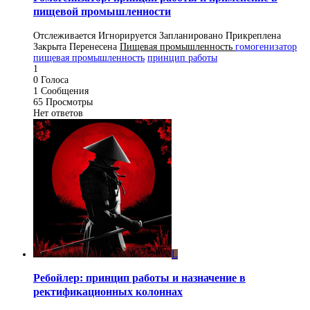
пищевой промышленности
Отслеживается
Игнорируется
Запланировано
Прикреплена
Закрыта
Перенесена
Пищевая промышленность
гомогенизатор
пищевая промышленность
принцип работы
1
0
Голоса
1
Сообщения
65
Просмотры
Нет ответов
L
Ребойлер: принцип работы и назначение в
ректификационных колоннах