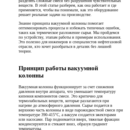
разделять сложные смеси без разрушения чувствительных
веществ. В этой статье разберем, как она работает и где
применяется, чтобы вы понимали, как это оборудование
решает реальные задачи на производстве.
Знание принципа вакуумной колонны помогает
оптимизировать процессы и избежать типичных ошибок,
таких как термическое разложение сырья. Мы пройдемся
по устройству, этапам работы и примерам использования.
Это полезно для инженеров и специалистов нефтегазовой
отрасли, кто хочет разобраться в деталях без лишней
теории.
Принцип работы вакуумной
колонны
Вакуумная колонна функционирует за счет снижения
давления внутри аппарата, что уменьшает температуру
кипения компонентов смеси. Это критично для
термолабильных веществ, которые разлагаются при
нагреве до атмосферного давления. Сырье подается в
верхнюю часть колонны в виде парожидкостной смеси при
температуре 390-415°C, а вакуум создается эжекторами
или насосами. Пар поднимается вверх, тяжелые фракции
конденсируются и стекают вниз, образуя градиент
температуры.