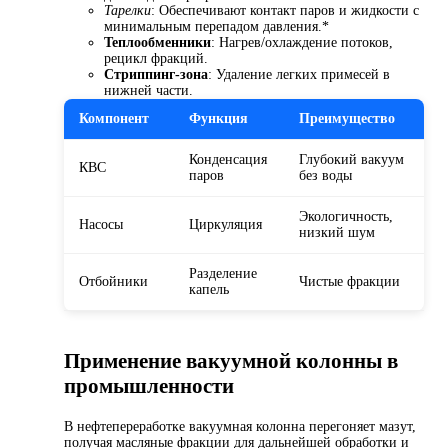
Тарелки
: Обеспечивают контакт паров и жидкости с
минимальным перепадом давления.*
Теплообменники
: Нагрев/охлаждение потоков,
рецикл фракций.
Стриппинг-зона
: Удаление легких примесей в
нижней части.
Компонент
Функция
Преимущество
Конденсация
Глубокий вакуум
КВС
паров
без воды
Экологичность,
Насосы
Циркуляция
низкий шум
Разделение
Отбойники
Чистые фракции
капель
Применение вакуумной колонны в
промышленности
В нефтепереработке вакуумная колонна перегоняет мазут,
получая масляные фракции для дальнейшей обработки и