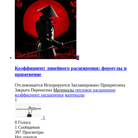
L
Коэффициент линейного расширения: формулы и
применение
Отслеживается
Игнорируется
Запланировано
Прикреплена
Закрыта
Перенесена
Материалы
тепловое расширение
коэффициент расширения
материалы
1
1
0
Голоса
1
Сообщения
397
Просмотры
Нет ответов