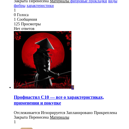
Закрыта
Перенесена
Материалы
фибровые прокладки
виды
фибры
характеристики
1
0
Голоса
1
Сообщения
125
Просмотры
Нет ответов
L
Профнастил С10 — все о характеристиках,
применении и покупке
Отслеживается
Игнорируется
Запланировано
Прикреплена
Закрыта
Перенесена
Материалы
1