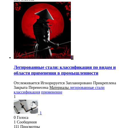
L
Легированные стали: классификация по видам и
области применения в промышленности
Отслеживается
Игнорируется
Запланировано
Прикреплена
Закрыта
Перенесена
Материалы
легированные стали
классификация
применение
1
1
0
Голоса
1
Сообщения
111
Просмотры