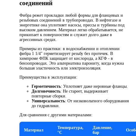
соединений
Фибра режет прокладки любой формы для фланцевых и
резьбовых соединений в трубопроводах. В нефтегазе и
энергетике она уплотняет насосы, прессы и турбины под
высоким давлением. Материал легко обрабатывается, не
прикипает к поверхностям и служит долго даже в
агрессивных средах.
Примеры из практики: в водоснабжении и отоплении
фибра 1 1/4" герметизирует резьбу без протечек. В
химпроме ФПК защищает от кислорода, а КГФ - в
бензопроводах. Это альтернатива парониту, когда нужна
большая эластичность или электроизоляция.
Преимущества в эксплуатации:
Герметичность
: Уплотняет даже неровные фланцы.
Долговечность
: Не стареет, выдерживает
повторные сборки.
Универсальность
: От низковольтного оборудования
до гидравлики.
Для сравнения с другими материалами:
Температура,
Давление,
Материал
Особ
°С
бар