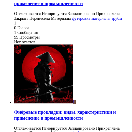
применение в промышленности
Отслеживается
Игнорируется
Запланировано
Прикреплена
Закрыта
Перенесена
Материалы
футеровка
материалы
трубы
1
0
Голоса
1
Сообщения
99
Просмотры
Нет ответов
L
Фибровые прокладки: виды, характеристики и
применение в промышленности
Отслеживается
Игнорируется
Запланировано
Прикреплена