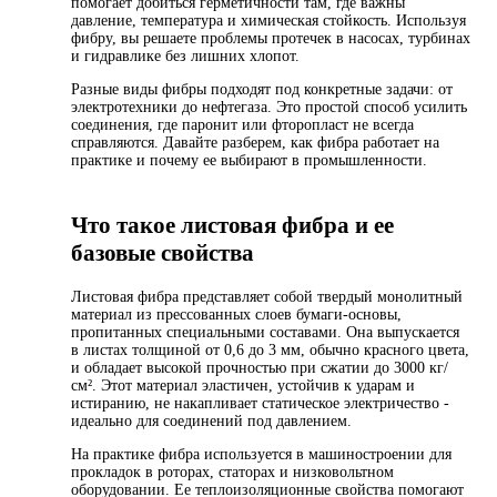
помогает добиться герметичности там, где важны
давление, температура и химическая стойкость. Используя
фибру, вы решаете проблемы протечек в насосах, турбинах
и гидравлике без лишних хлопот.
Разные виды фибры подходят под конкретные задачи: от
электротехники до нефтегаза. Это простой способ усилить
соединения, где паронит или фторопласт не всегда
справляются. Давайте разберем, как фибра работает на
практике и почему ее выбирают в промышленности.
Что такое листовая фибра и ее
базовые свойства
Листовая фибра представляет собой твердый монолитный
материал из прессованных слоев бумаги-основы,
пропитанных специальными составами. Она выпускается
в листах толщиной от 0,6 до 3 мм, обычно красного цвета,
и обладает высокой прочностью при сжатии до 3000 кг/
см². Этот материал эластичен, устойчив к ударам и
истиранию, не накапливает статическое электричество -
идеально для соединений под давлением.
На практике фибра используется в машиностроении для
прокладок в роторах, статорах и низковольтном
оборудовании. Ее теплоизоляционные свойства помогают