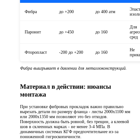
Элас
Фибра
до +200
до 400 атм
изол
Для
Паронит
до +450
до 160
агре
сред
Не
Фторопласт
-200 до +200
до 160
прик
Фибра выигрывает в давлении для металлоконструкций.
Материал в действии: нюансы
монтажа
При установке фибровых прокладок важно правильно
вырезать детали по размеру фланца - листы 2000x1100 мм
или 2000x1350 мм позволяют это без отходов.
Поверхность должна быть ровной, без трещин, а клеевой
шов в склеенных марках - не менее 3-4 МПа. В
динамичных системах КГФ предпочтительнее из-за
пониженной гигроскопичности.