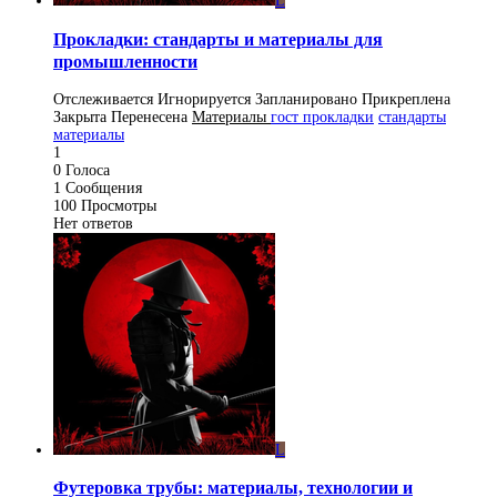
L
Прокладки: стандарты и материалы для
промышленности
Отслеживается
Игнорируется
Запланировано
Прикреплена
Закрыта
Перенесена
Материалы
гост прокладки
стандарты
материалы
1
0
Голоса
1
Сообщения
100
Просмотры
Нет ответов
L
Футеровка трубы: материалы, технологии и