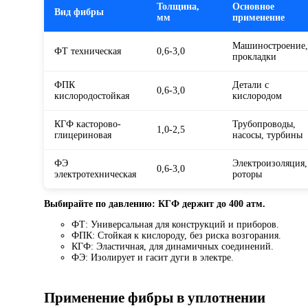
Толщина,
Основное
Вид фибры
мм
применение
Машиностроение,
ФТ техническая
0,6-3,0
прокладки
ФПК
Детали с
0,6-3,0
кислородостойкая
кислородом
КГФ касторово-
Трубопроводы,
1,0-2,5
глицериновая
насосы, турбины
ФЭ
Электроизоляция,
0,6-3,0
электротехническая
роторы
Выбирайте по давлению: КГФ держит до 400 атм.
ФТ: Универсальная для конструкций и приборов.
ФПК: Стойкая к кислороду, без риска возгорания.
КГФ: Эластичная, для динамичных соединений.
ФЭ: Изолирует и гасит дуги в электре.
Применение фибры в уплотнении