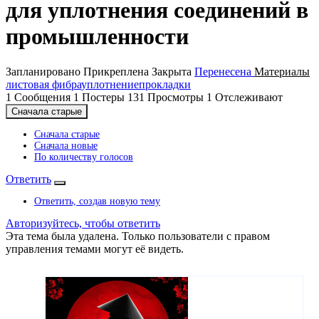
для уплотнения соединений в
промышленности
Запланировано
Прикреплена
Закрыта
Перенесена
Материалы
листовая фибра
уплотнение
прокладки
1
Сообщения
1
Постеры
131
Просмотры
1
Отслеживают
Сначала старые
Сначала старые
Сначала новые
По количеству голосов
Ответить
Ответить, создав новую тему
Авторизуйтесь, чтобы ответить
Эта тема была удалена. Только пользователи с правом
управления темами могут её видеть.