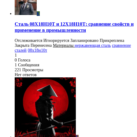
K
Сталь 08Х18Н10Т и 12Х18Н10Т: сравнение свойств и
применение в промышленности
Отслеживается
Игнорируется
Запланировано
Прикреплена
Закрыта
Перенесена
Материалы
нержавеющая сталь
сравнение
сталей
08х18н10т
1
0
Голоса
1
Сообщения
221
Просмотры
Нет ответов