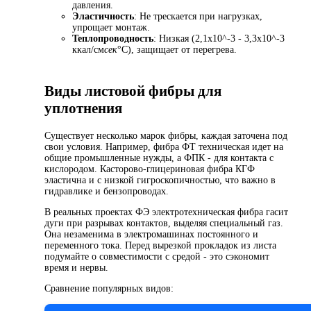
давления.
Эластичность
: Не трескается при нагрузках,
упрощает монтаж.
Теплопроводность
: Низкая (2,1х10^-3 - 3,3х10^-3
ккал/см
сек
°С), защищает от перегрева.
Виды листовой фибры для
уплотнения
Существует несколько марок фибры, каждая заточена под
свои условия. Например, фибра ФТ техническая идет на
общие промышленные нужды, а ФПК - для контакта с
кислородом. Касторово-глицериновая фибра КГФ
эластична и с низкой гигроскопичностью, что важно в
гидравлике и бензопроводах.
В реальных проектах ФЭ электротехническая фибра гасит
дуги при разрывах контактов, выделяя специальный газ.
Она незаменима в электромашинах постоянного и
переменного тока. Перед вырезкой прокладок из листа
подумайте о совместимости с средой - это сэкономит
время и нервы.
Сравнение популярных видов: