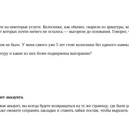
н на некоторые услуги. Колосники, как обычно, сварили из арматуры, ко
от которых почти ничего не осталось — выгорели до основания. Говорит, 
лем не было. У меня самого уже 5 лет стоят колосники без единого намек
матуру и какие из них более подвержены выгоранию?
нет аккаунта.
ав аккаунт, вы всегда будете возвращаться на ту же страницу, где были 
кже сможете сохранять закладки и ставить лайки постам, чтобы выразит