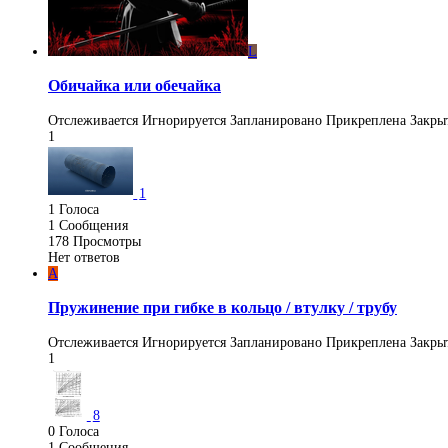
L
Обичайка или обечайка
Отслеживается
Игнорируется
Запланировано
Прикреплена
Закры
1
1
1
Голоса
1
Сообщения
178
Просмотры
Нет ответов
A
Пружинение при гибке в кольцо / втулку / трубу
Отслеживается
Игнорируется
Запланировано
Прикреплена
Закры
1
8
0
Голоса
1
Сообщения