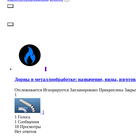
I
Дорны в металлообработке: назначение, виды, изготов
Отслеживается
Игнорируется
Запланировано
Прикреплена
Закры
1
1
1
Голоса
1
Сообщения
18
Просмотры
Нет ответов