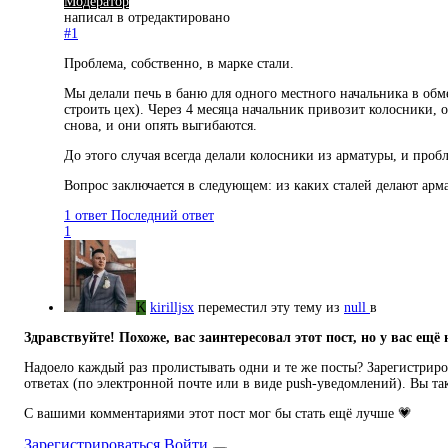
Модератор
написал в
отредактировано
#1
Проблема, собственно, в марке стали.
Мы делали печь в баню для одного местного начальника в обме
строить цех). Через 4 месяца начальник привозит колосники, 
снова, и они опять выгибаются.
До этого случая всегда делали колосники из арматуры, и проб
Вопрос заключается в следующем: из каких сталей делают ар
1 ответ
Последний ответ
1
K
kirilljsx
переместил эту тему из
null
в
Здравствуйте! Похоже, вас заинтересовал этот пост, но у вас ещё 
Надоело каждый раз пролистывать одни и те же посты? Зарегистриров
ответах (по электронной почте или в виде push-уведомлений). Вы та
С вашими комментариями этот пост мог бы стать ещё лучше 💗
Зарегистрироваться
Войти