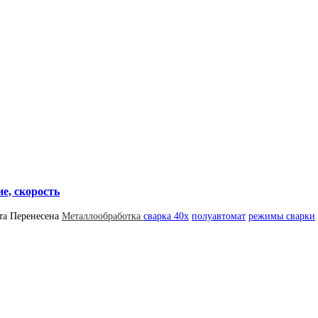
е, скорость
та
Перенесена
Металлообработка
сварка 40х
полуавтомат
режимы сварки