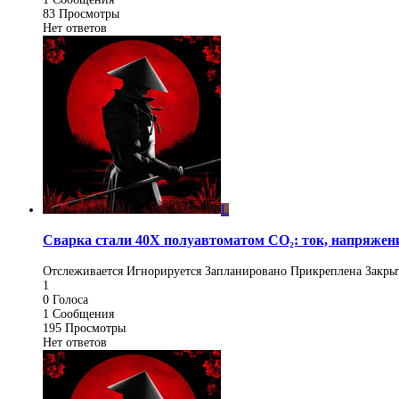
83
Просмотры
Нет ответов
L
Сварка стали 40Х полуавтоматом CO₂: ток, напряжени
Отслеживается
Игнорируется
Запланировано
Прикреплена
Закры
1
0
Голоса
1
Сообщения
195
Просмотры
Нет ответов