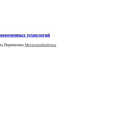
 современных технологий
та
Перенесена
Металлообработка