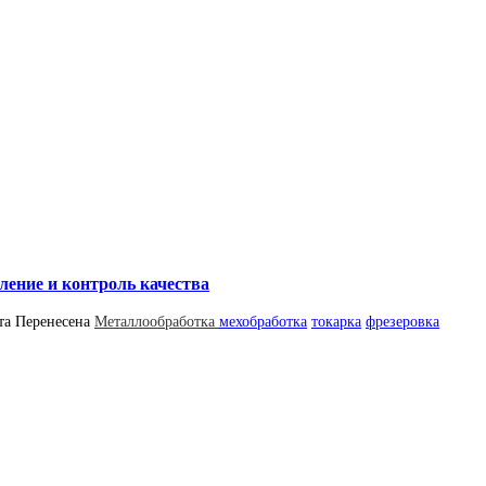
ление и контроль качества
та
Перенесена
Металлообработка
мехобработка
токарка
фрезеровка