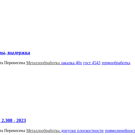
уры, выдержка
та
Перенесена
Металлообработка
закалка 40х
гост 4543
термообработка
.308 - 2023
та
Перенесена
Металлообработка
допуски плоскостности
прямолинейност