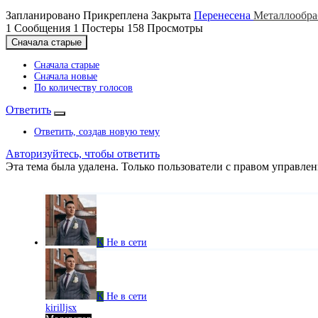
Запланировано
Прикреплена
Закрыта
Перенесена
Металлообра
1
Сообщения
1
Постеры
158
Просмотры
Сначала старые
Сначала старые
Сначала новые
По количеству голосов
Ответить
Ответить, создав новую тему
Авторизуйтесь, чтобы ответить
Эта тема была удалена. Только пользователи с правом управлен
K
Не в сети
K
Не в сети
kirilljsx