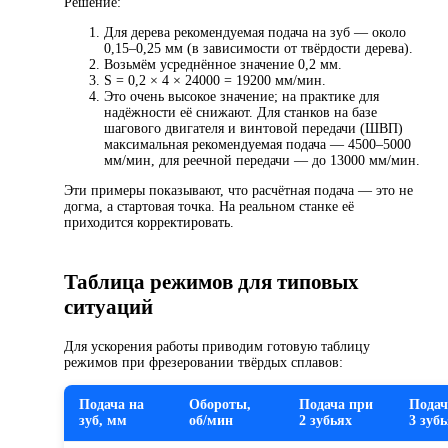
Решение:
Для дерева рекомендуемая подача на зуб — около
0,15–0,25 мм (в зависимости от твёрдости дерева).
Возьмём усреднённое значение 0,2 мм.
S = 0,2 × 4 × 24000 = 19200 мм/мин.
Это очень высокое значение; на практике для
надёжности её снижают. Для станков на базе
шагового двигателя и винтовой передачи (ШВП)
максимальная рекомендуемая подача — 4500–5000
мм/мин, для реечной передачи — до 13000 мм/мин.
Эти примеры показывают, что расчётная подача — это не
догма, а стартовая точка. На реальном станке её
приходится корректировать.
Таблица режимов для типовых
ситуаций
Для ускорения работы приводим готовую таблицу
режимов при фрезеровании твёрдых сплавов:
Подача на
Обороты,
Подача при
Подач
зуб, мм
об/мин
2 зубьях
3 зуб