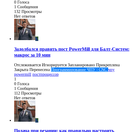
0
Голоса
1
Сообщения
132
Просмотры
Нет ответов
K
Задолбался править пост PowerMill для Балт-Систем:
макрос за 10 мин
Отслеживается
Игнорируется
Запланировано
Прикреплена
Закрыта
Перенесена
Программирование ЧПУ | CNC
чпу
powermill
постпроцессор
1
0
Голоса
1
Сообщения
112
Просмотры
Нет ответов
K
Подача при резании: как правильно настроить