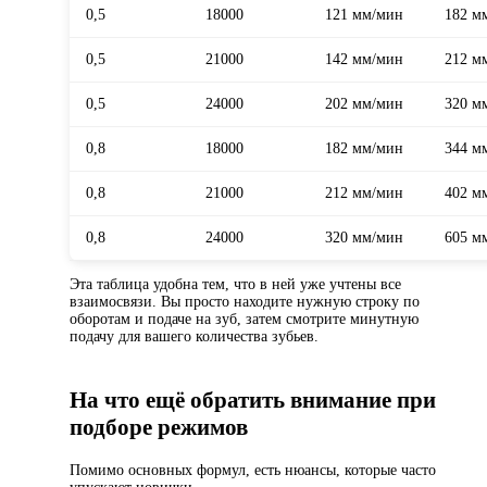
0,5
18000
121 мм/мин
182 м
0,5
21000
142 мм/мин
212 м
0,5
24000
202 мм/мин
320 м
0,8
18000
182 мм/мин
344 м
0,8
21000
212 мм/мин
402 м
0,8
24000
320 мм/мин
605 м
Эта таблица удобна тем, что в ней уже учтены все
взаимосвязи. Вы просто находите нужную строку по
оборотам и подаче на зуб, затем смотрите минутную
подачу для вашего количества зубьев.
На что ещё обратить внимание при
подборе режимов
Помимо основных формул, есть нюансы, которые часто