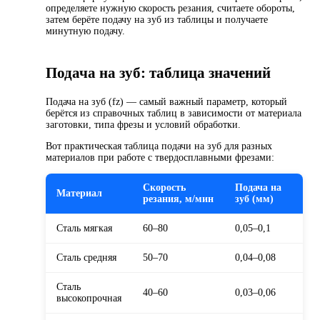
определяете нужную скорость резания, считаете обороты,
затем берёте подачу на зуб из таблицы и получаете
минутную подачу.
Подача на зуб: таблица значений
Подача на зуб (fz) — самый важный параметр, который
берётся из справочных таблиц в зависимости от материала
заготовки, типа фрезы и условий обработки.
Вот практическая таблица подачи на зуб для разных
материалов при работе с твердосплавными фрезами:
Скорость
Подача на
Материал
резания, м/мин
зуб (мм)
Сталь мягкая
60–80
0,05–0,1
Сталь средняя
50–70
0,04–0,08
Сталь
40–60
0,03–0,06
высокопрочная