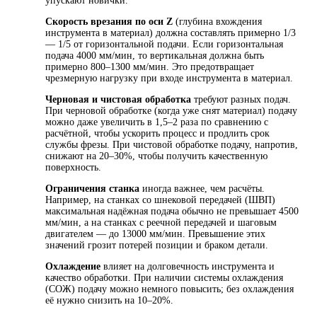
упускают новички.
Скорость врезания по оси Z
(глубина вхождения
инструмента в материал) должна составлять примерно 1/3
— 1/5 от горизонтальной подачи. Если горизонтальная
подача 4000 мм/мин, то вертикальная должна быть
примерно 800–1300 мм/мин. Это предотвращает
чрезмерную нагрузку при входе инструмента в материал.
Черновая и чистовая обработка
требуют разных подач.
При черновой обработке (когда уже снят материал) подачу
можно даже увеличить в 1,5–2 раза по сравнению с
расчётной, чтобы ускорить процесс и продлить срок
службы фрезы. При чистовой обработке подачу, напротив,
снижают на 20–30%, чтобы получить качественную
поверхность.
Ограничения станка
иногда важнее, чем расчёты.
Например, на станках со шнековой передачей (ШВП)
максимальная надёжная подача обычно не превышает 4500
мм/мин, а на станках с реечной передачей и шаговым
двигателем — до 13000 мм/мин. Превышение этих
значений грозит потерей позиции и браком детали.
Охлаждение
влияет на долговечность инструмента и
качество обработки. При наличии системы охлаждения
(СОЖ) подачу можно немного повысить; без охлаждения
её нужно снизить на 10–20%.