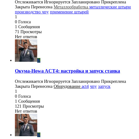
Отслеживается
Игнорируется
Запланировано
Прикреплена
Закрыта
Перенесена
Металлообработка
металлические штыри
производство чпу
применение штырей
1
0
Голоса
1
Сообщения
71
Просмотры
Нет ответов
K
Окума-Howa ACT4: настройка и запуск станка
Отслеживается
Игнорируется
Запланировано
Прикреплена
Закрыта
Перенесена
Оборудование
act4
чпу
запуск
1
0
Голоса
1
Сообщения
121
Просмотры
Нет ответов
K