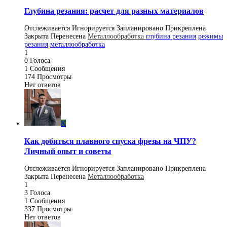
Глубина резания: расчет для разных материалов
Отслеживается
Игнорируется
Запланировано
Прикреплена
Закрыта
Перенесена
Металлообработка
глубина резания
режимы
резания
металлообработка
1
0
Голоса
1
Сообщения
174
Просмотры
Нет ответов
K
Как добиться плавного спуска фрезы на ЧПУ?
Личный опыт и советы
Отслеживается
Игнорируется
Запланировано
Прикреплена
Закрыта
Перенесена
Металлообработка
1
3
Голоса
1
Сообщения
337
Просмотры
Нет ответов