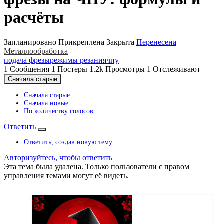
расчёты
Запланировано
Прикреплена
Закрыта
Перенесена
Металлообработка
подача фрезы
режимы резания
чпу
1
Сообщения
1
Постеры
1.2k
Просмотры
1
Отслеживают
Сначала старые
Сначала старые
Сначала новые
По количеству голосов
Ответить
Ответить, создав новую тему
Авторизуйтесь, чтобы ответить
Эта тема была удалена. Только пользователи с правом
управления темами могут её видеть.