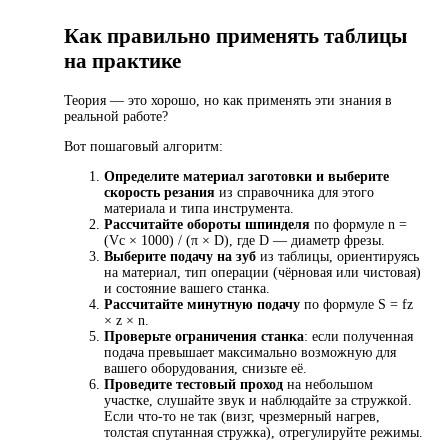
Как правильно применять таблицы
на практике
Теория — это хорошо, но как применять эти знания в
реальной работе?
Вот пошаговый алгоритм:
Определите материал заготовки и выберите
скорость резания
из справочника для этого
материала и типа инструмента.
Рассчитайте обороты шпинделя
по формуле n =
(Vc × 1000) / (π × D), где D — диаметр фрезы.
Выберите подачу на зуб
из таблицы, ориентируясь
на материал, тип операции (чёрновая или чистовая)
и состояние вашего станка.
Рассчитайте минутную подачу
по формуле S = fz
× z × n.
Проверьте ограничения станка
: если полученная
подача превышает максимально возможную для
вашего оборудования, снизьте её.
Проведите тестовый проход
на небольшом
участке, слушайте звук и наблюдайте за стружкой.
Если что-то не так (визг, чрезмерный нагрев,
толстая спутанная стружка), отрегулируйте режимы.