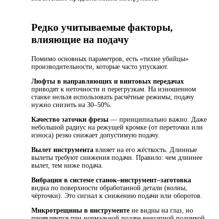
Редко учитываемые факторы,
влияющие на подачу
Помимо основных параметров, есть «тихие убийцы»
производительности, которые часто упускают.
Люфты в направляющих и винтовых передачах
приводят к неточности и перегрузкам. На изношенном
станке нельзя использовать расчётные режимы; подачу
нужно снизить на 30–50%.
Качество заточки фрезы
— принципиально важно. Даже
небольшой радиус на режущей кромке (от переточки или
износа) резко снижает допустимую подачу.
Вылет инструмента
влияет на его жёсткость. Длинные
вылеты требуют снижения подачи. Правило: чем длиннее
вылет, тем ниже подача.
Вибрация в системе станок–инструмент–заготовка
видна по поверхности обработанной детали (волны,
чёрточки). Это сигнал к снижению подачи или оборотов.
Микротрещины в инструменте
не видны на глаз, но
проявляются при нормальной подаче внезапной поломкой.