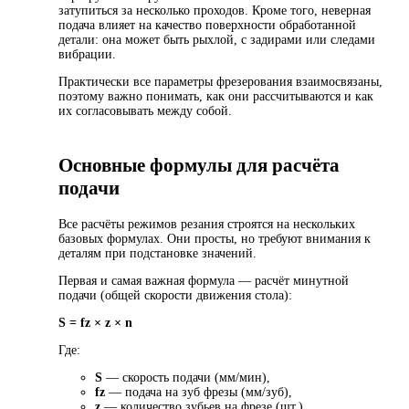
затупиться за несколько проходов. Кроме того, неверная
подача влияет на качество поверхности обработанной
детали: она может быть рыхлой, с задирами или следами
вибрации.
Практически все параметры фрезерования взаимосвязаны,
поэтому важно понимать, как они рассчитываются и как
их согласовывать между собой.
Основные формулы для расчёта
подачи
Все расчёты режимов резания строятся на нескольких
базовых формулах. Они просты, но требуют внимания к
деталям при подстановке значений.
Первая и самая важная формула — расчёт минутной
подачи (общей скорости движения стола):
S = fz × z × n
Где:
S
— скорость подачи (мм/мин),
fz
— подача на зуб фрезы (мм/зуб),
z
— количество зубьев на фрезе (шт.),