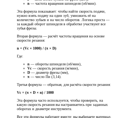
n
— частота вращения шпинделя (об/мин).
Эта формула показывает: чтобы найти скорость подачи,
нужно взять подачу на один зуб, умножить её на
количество зубьев и на число оборотов. Логика проста —
за каждый оборот шпинделя в обработке участвуют все
зубья фрезы.
Вторая формула — расчёт частоты вращения на основе
скорости резания:
n = (Vc × 1000) / (π × D)
Где:
n
— обороты шпинделя (об/мин),
Vc
— скорость резания (м/мин),
D
— диаметр фрезы (мм),
π
— число Пи (3,14).
Третья формула — обратная, для расчёта скорости резания:
Vc = (π × D × n) / 1000
Эта формула часто используется, чтобы проверить, на
какую скорость резания вы настраиваетесь при заданных
оборотах и диаметре инструмента.
Все эти формулы работают вместе: вы выбираете материал,