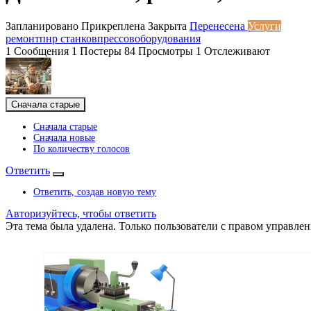
Запланировано
Прикреплена
Закрыта
Перенесена
Услуги
ремонт
пнр станков
прессов
оборудования
1
Сообщения
1
Постеры
84
Просмотры
1
Отслеживают
Сначала старые
Сначала старые
Сначала новые
По количеству голосов
Ответить
Ответить, создав новую тему
Авторизуйтесь, чтобы ответить
Эта тема была удалена. Только пользователи с правом управлен