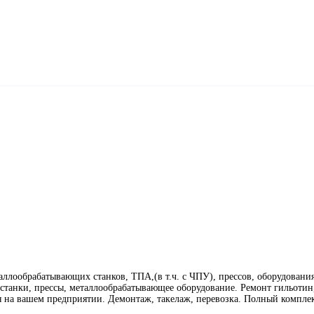
ллообрабатывающих станков, ТПА,(в т.ч. с ЧПУ), прессов, оборудования
танки, прессы, металлообрабатывающее оборудование. Ремонт гильотин,
я на вашем предприятии. Демонтаж, такелаж, перевозка. Полный компл