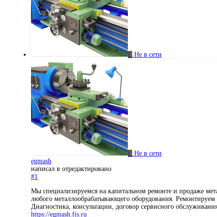
E
Не в сети
E
Не в сети
egmash
написал в
отредактировано
#1
Мы специализируемся на капитальном ремонте и продаже мета
любого металлообрабатывающего оборудования. Ремонтируем с
Диагностика, консультации, договор сервисного обслуживани
https://egmash.fis.ru