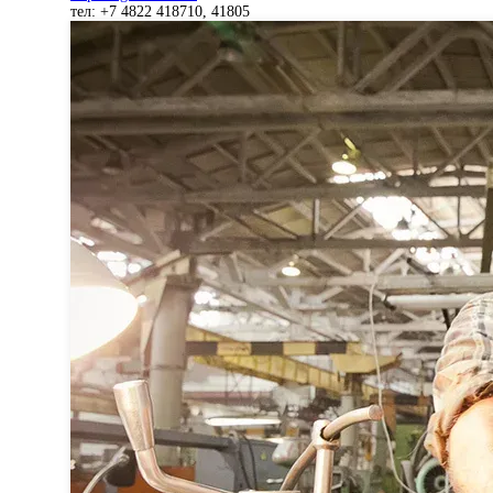
тел: +7 4822 418710, 41805