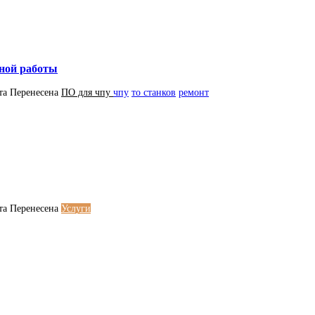
жной работы
та
Перенесена
ПO для чпу
чпу
то станков
ремонт
та
Перенесена
Услуги