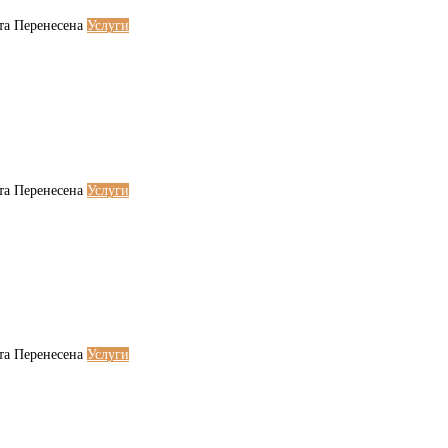
та
Перенесена
Услуги
та
Перенесена
Услуги
та
Перенесена
Услуги