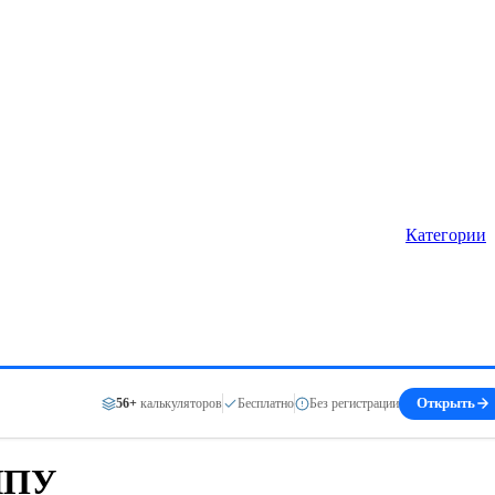
Категории
56+
калькуляторов
Бесплатно
Без регистрации
Открыть
 ЧПУ