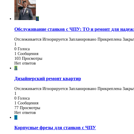
K
Обслуживание станков с ЧПУ: ТО и ремонт для наде
Отслеживается
Игнорируется
Запланировано
Прикреплена
Закры
1
0
Голоса
1
Сообщения
103
Просмотры
Нет ответов
A
Дизайнерский ремонт квартир
Отслеживается
Игнорируется
Запланировано
Прикреплена
Закры
1
0
Голоса
1
Сообщения
77
Просмотры
Нет ответов
Y
Корпусные фрезы для станков с ЧПУ