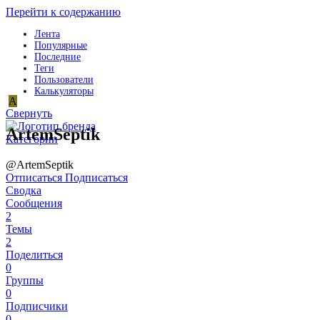
Перейти к содержанию
Лента
Популярные
Последние
Теги
Пользователи
Калькуляторы
A
Свернуть
ArtemSeptik
Категории
@ArtemSeptik
Отписаться
Подписаться
Сводка
Сообщения
2
Темы
2
Поделиться
0
Группы
0
Подписчики
0