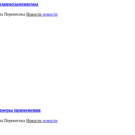
 взаимозаменяемы
та
Перенесена
Новости
новости
римеры применения
та
Перенесена
Новости
новости