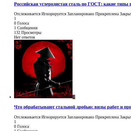
Российская углеродистая сталь по ГОСТ: какие типы
Отслеживается
Игнорируется
Запланировано
Прикреплена
Закры
1
0
Голоса
1
Сообщения
132
Просмотры
Нет ответов
L
Что обрабатывают стальной дробью: виды работ и п
Отслеживается
Игнорируется
Запланировано
Прикреплена
Закры
1
0
Голоса