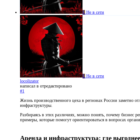
L
Не в сети
L
Не в сети
locolizator
написал в
отредактировано
#1
Жизнь производственного цеха в регионах России заметно отл
инфраструктуры.
Разбираясь в этих различиях, можно понять, почему бизнес р
примеры, которые помогут ориентироваться в вопросах орган
Аренда и инфраструктура: где выгоднее