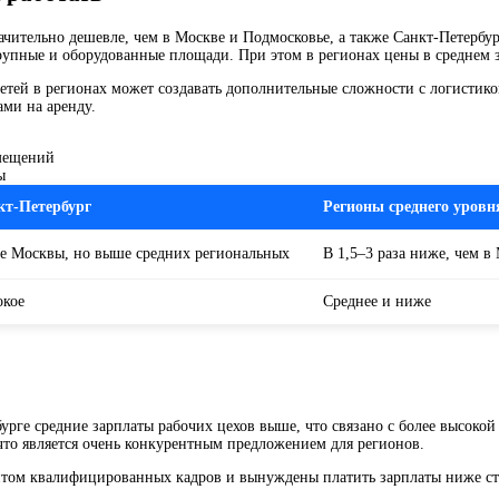
ительно дешевле, чем в Москве и Подмосковье, а также Санкт-Петербург
 крупные и оборудованные площади. При этом в регионах цены в среднем 
етей в регионах может создавать дополнительные сложности с логистико
ми на аренду.
мещений
ы
кт-Петербург
Регионы среднего уровн
е Москвы, но выше средних региональных
В 1,5–3 раза ниже, чем в
окое
Среднее и ниже
бурге средние зарплаты рабочих цехов выше, что связано с более высоко
 что является очень конкурентным предложением для регионов.
цитом квалифицированных кадров и вынуждены платить зарплаты ниже ст