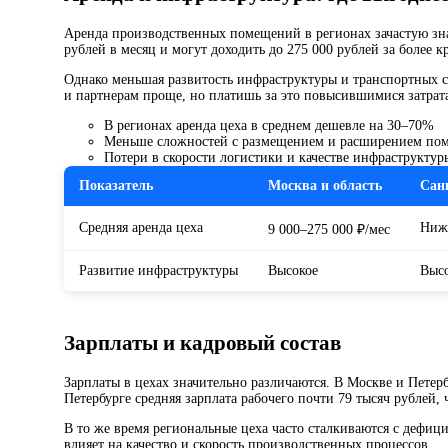
Аренда производственных помещений в регионах зачастую знач
рублей в месяц и могут доходить до 275 000 рублей за более
Однако меньшая развитость инфраструктуры и транспортных с
и партнерам проще, но платишь за это повысившимися затрата
В регионах аренда цеха в среднем дешевле на 30–70%
Меньше сложностей с размещением и расширением по
Потери в скорости логистики и качестве инфраструктур
Показатель
Москва и область
Сан
Средняя аренда цеха
Ниж
9 000–275 000 ₽/мес
Развитие инфраструктуры
Высокое
Выс
Зарплаты и кадровый состав
Зарплаты в цехах значительно различаются. В Москве и Петер
Петербурге средняя зарплата рабочего почти 79 тысяч рублей,
В то же время региональные цеха часто сталкиваются с дефи
влияет на качество и скорость производственных процессов.