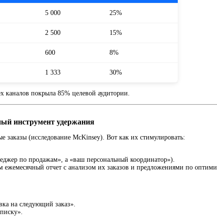
5 000
25%
2 500
15%
600
8%
1 333
30%
х каналов покрыла 85% целевой аудитории.
ный инструмент удержания
 заказы (исследование McKinsey). Вот как их стимулировать:
еджер по продажам», а «ваш персональный координатор»).
м ежемесячный отчет с анализом их заказов и предложениями по оптими
авка на следующий заказ».
писку».