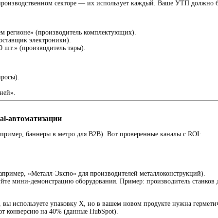
 производственном секторе — их использует каждый. Ваше УТП должно 
ем регионе» (производитель комплектующих).
поставщик электроники).
0 шт.» (производитель тары).
просы).
ней».
al-автоматизации
пример, баннеры в метро для B2B). Вот проверенные каналы с ROI:
пример, «Металл-Экспо» для производителей металлоконструкций).
те мини-демонстрацию оборудования. Пример: производитель станков дл
 вы используете упаковку X, но в вашем новом продукте нужна герметич
 конверсию на 40% (данные HubSpot).