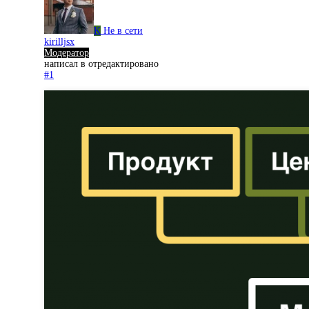
K
Не в сети
kirilljsx
Модератор
написал в
отредактировано
#1