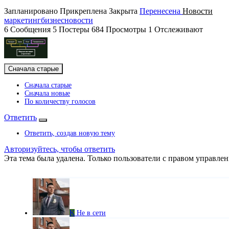
Запланировано
Прикреплена
Закрыта
Перенесена
Новости
маркетинг
бизнес
новости
6
Сообщения
5
Постеры
684
Просмотры
1
Отслеживают
Сначала старые
Сначала старые
Сначала новые
По количеству голосов
Ответить
Ответить, создав новую тему
Авторизуйтесь, чтобы ответить
Эта тема была удалена. Только пользователи с правом управлен
K
Не в сети