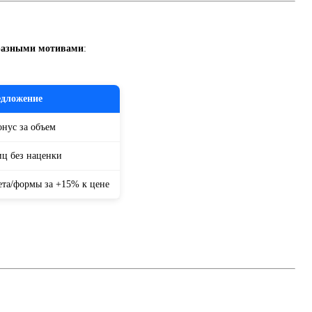
 разными мотивами
:
едложение
онус за объем
иц без наценки
та/формы за +15% к цене