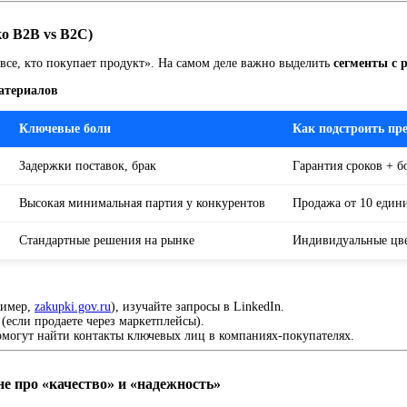
ко B2B vs B2C)
все, кто покупает продукт». На самом деле важно выделить
сегменты с
атериалов
Ключевые боли
Как подстроить пр
Задержки поставок, брак
Гарантия сроков + б
Высокая минимальная партия у конкурентов
Продажа от 10 един
Стандартные решения на рынке
Индивидуальные цве
ример,
zakupki.gov.ru
), изучайте запросы в LinkedIn.
если продаете через маркетплейсы).
могут найти контакты ключевых лиц в компаниях-покупателях.
е про «качество» и «надежность»