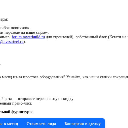
меры:
ошибок новичков».
ри переходе на наше сырье».
ример,
forum.towerbuild.ru
для строителей), собственный блог (Кстати на
investsteel.ru
).
.
 в месяц из-за простоев оборудования? Узнайте, как наши станки сокраща
 2 раза — отправьте персональную скидку.
ленный прайс-лист.
ельной фурнитуры
ы в месяц
Стоимость лида
Конверсия в сделку