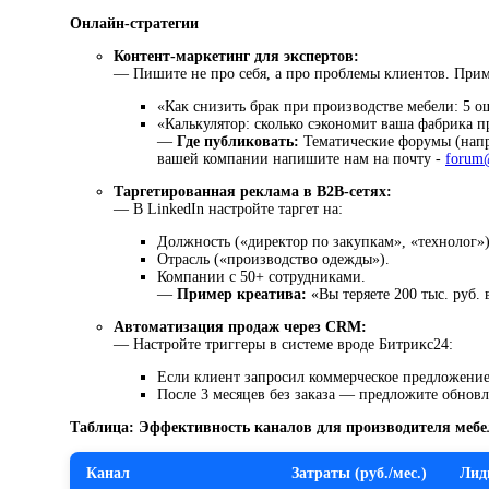
Онлайн-стратегии
Контент-маркетинг для экспертов:
— Пишите не про себя, а про проблемы клиентов. При
«Как снизить брак при производстве мебели: 5 
«Калькулятор: сколько сэкономит ваша фабрика п
—
Где публиковать:
Тематические форумы (нап
вашей компании напишите нам на почту -
forum@
Таргетированная реклама в B2B-сетях:
— В LinkedIn настройте таргет на:
Должность («директор по закупкам», «технолог»)
Отрасль («производство одежды»).
Компании с 50+ сотрудниками.
—
Пример креатива:
«Вы теряете 200 тыс. руб.
Автоматизация продаж через CRM:
— Настройте триггеры в системе вроде Битрикс24:
Если клиент запросил коммерческое предложение
После 3 месяцев без заказа — предложите обнов
Таблица: Эффективность каналов для производителя меб
Канал
Затраты (руб./мес.)
Лид