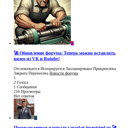
A
🚀 Обновление форума: Теперь можно вставлять
видео из VK и Rutube!
Отслеживается
Игнорируется
Запланировано
Прикреплена
Закрыта
Перенесена
Новости форума
1
2
Голоса
1
Сообщения
216
Просмотры
Нет ответов
K
Промышленная площадка market.investsteel.ru 🚀