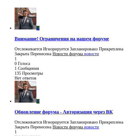
K
Внимание! Ограничения на нашем форуме
Отслеживается
Игнорируется
Запланировано
Прикреплена
Закрыта
Перенесена
Новости форума
новости
1
0
Голоса
1
Сообщения
135
Просмотры
Нет ответов
K
Обновление форума - Авторизация через ВК
Отслеживается
Игнорируется
Запланировано
Прикреплена
Закрыта
Перенесена
Новости форума
новости
1