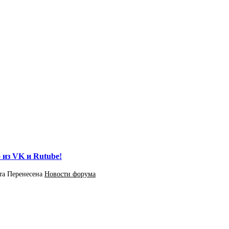
 из VK и Rutube!
та
Перенесена
Новости форума