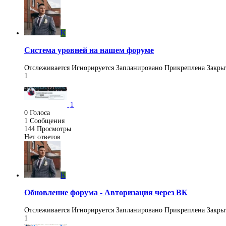
K
Система уровней на нашем форуме
Отслеживается
Игнорируется
Запланировано
Прикреплена
Закры
1
1
0
Голоса
1
Сообщения
144
Просмотры
Нет ответов
K
Обновление форума - Авторизация через ВК
Отслеживается
Игнорируется
Запланировано
Прикреплена
Закры
1