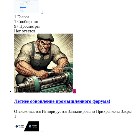
1
1
Голоса
1
Сообщения
97
Просмотры
Нет ответов
A
Летнее обновление промышленного форума!
Отслеживается
Игнорируется
Запланировано
Прикреплена
Закры
1