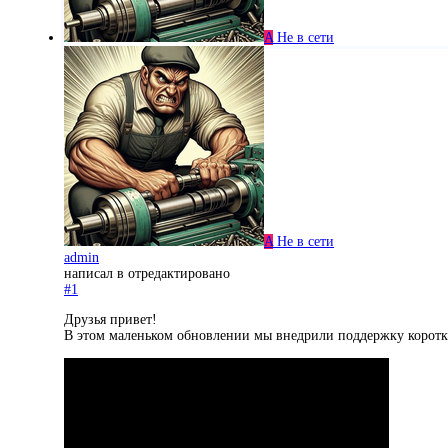
A
Не в сети
A
Не в сети
admin
написал в
отредактировано
#1
Друзья привет!
В этом маленьком обновлении мы внедрили поддержку коротк