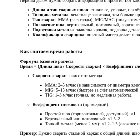
Первым делом нужно собрать информацию о проекте. Вот клю
Длина и тип сварных швов
: стыковые, угловые, нахл
Толщина металла
: чем толще заготовка, тем больше п
Тип сварки
: ММА (электроды), MIG/MAG (полуавтомат)
Положение шва
: вертикальный, потолочный, горизонт
Подготовка металла
: зачистка кромок, подгонка дета
Квалификация сварщика
: опытный мастер делает шов
Как считаем время работы
Формула базового расчёта
:
Время = (Длина шва / Скорость сварки) × Коэффициент с
Скорость сварки
зависит от метода:
MMA: 2–5 м/час (в зависимости от диаметра элек
MIG: 5–15 м/час (быстрее за счёт автоматической
TIG: 1–3 м/час (точная, но медленная работа).
Коэффициент сложности
(примерный):
Простой шов (горизонтальный, доступный): ×1.
Вертикальный или потолочный: ×1.5–2.
Тонкий металл (менее 2 мм): ×1.2–1.5 (сложнее 
Пример
: Нужно сварить стальной каркас с общей длиной шво