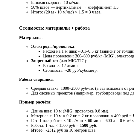
Базовая скорость: 10 м/час.
50% швов — вертикальные → коэффициент 1.5.
Итого: (20 м / 10 м/час) × 1.5 =
3 часа
.
Стоимость: материалы + работа
Материалы
:
Электроды/проволока
:
Расход на 1 м шва: ~0.1–0.3 кг (зависит от толщи
Цена проволоки: 300–600 руб/кг (MIG), электрод
Защитный газ
(для MIG/TIG):
Расход: 8–12 л/мин.
Стоимость: ~20 руб/кубометр.
Работа сварщика
:
Средняя ставка: 1000–2500 руб/час (в зависимости от р
Для сложных проектов (например, трубопроводы под д
Пример расчёта
:
Длина шва: 10 м (MIG, проволока 0.8 мм).
Материалы: 10 м × 0.2 кг = 2 кг проволоки × 400 руб =
Газ: 1 час работы × 10 л/мин × 60 мин = 600 л = 0.6 м³ 
Работа: 1 час × 1500 руб =
1500 руб
.
Итого
: ~2312 руб за 10 метров шва.