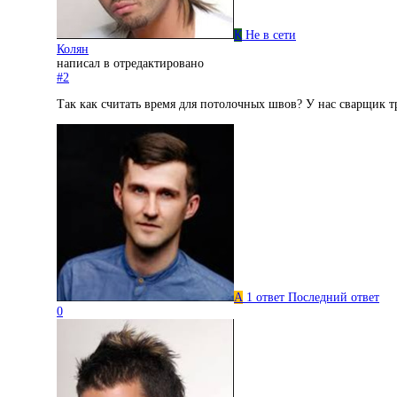
К
Не в сети
Колян
написал в
отредактировано
#2
Так как считать время для потолочных швов? У нас сварщик тр
А
1 ответ
Последний ответ
0