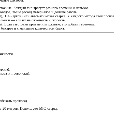
чевые факторы:
ёсточные. Каждый тип требует разного времени и навыков.
роходов, выше расход материалов и дольше работа.
, TIG (аргон) или автоматическая сварка. У каждого метода своя произ
альный — влияет на сложность и скорость.
лей. Если заготовки кривые или ржавые, это добавит времени.
 быстрее и с меньшим количеством брака.
ложности
трода).
 подачи проволоки).
избежать прожога).
в 20 метров. Используем MIG-сварку.