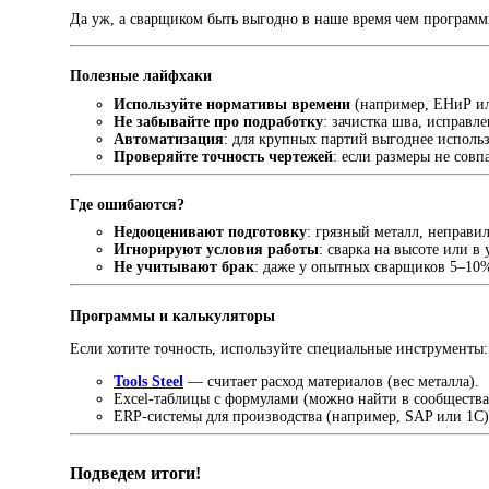
Да уж, а сварщиком быть выгодно в наше время чем программ
Полезные лайфхаки
Используйте нормативы времени
(например, ЕНиР ил
Не забывайте про подработку
: зачистка шва, исправле
Автоматизация
: для крупных партий выгоднее использ
Проверяйте точность чертежей
: если размеры не совп
Где ошибаются?
Недооценивают подготовку
: грязный металл, неправи
Игнорируют условия работы
: сварка на высоте или в 
Не учитывают брак
: даже у опытных сварщиков 5–10
Программы и калькуляторы
Если хотите точность, используйте специальные инструменты:
Tools Steel
— считает расход материалов (вес металла).
Excel-таблицы с формулами (можно найти в сообществах
ERP-системы для производства (например, SAP или 1С
Подведем итоги!