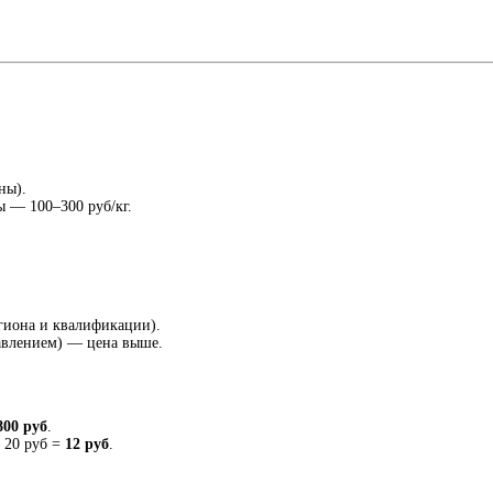
ны).
ы — 100–300 руб/кг.
егиона и квалификации).
авлением) — цена выше.
800 руб
.
× 20 руб =
12 руб
.