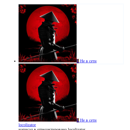
L
Не в сети
L
Не в сети
locolizator
написал в
отредактировано locolizator