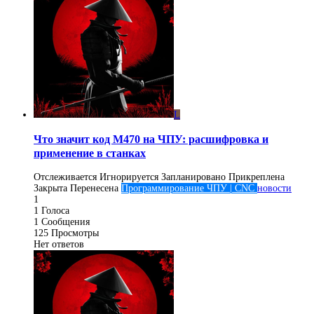
L
Что значит код M470 на ЧПУ: расшифровка и
применение в станках
Отслеживается
Игнорируется
Запланировано
Прикреплена
Закрыта
Перенесена
Программирование ЧПУ | CNC
новости
1
1
Голоса
1
Сообщения
125
Просмотры
Нет ответов