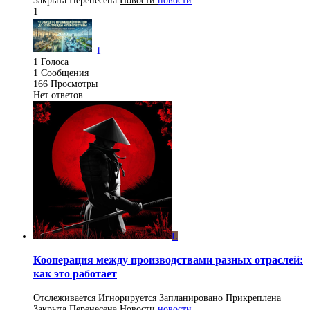
Закрыта
Перенесена
Новости
новости
1
1
1
Голоса
1
Сообщения
166
Просмотры
Нет ответов
L
Кооперация между производствами разных отраслей:
как это работает
Отслеживается
Игнорируется
Запланировано
Прикреплена
Закрыта
Перенесена
Новости
новости