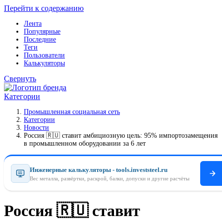
Перейти к содержанию
Лента
Популярные
Последние
Теги
Пользователи
Калькуляторы
Свернуть
Категории
Промышленная социальная сеть
Категории
Новости
Россия 🇷🇺 ставит амбициозную цель: 95% импортозамещения
в промышленном оборудовании за 6 лет
Инженерные калькуляторы - tools.investsteel.ru
Вес металла, развёртки, раскрой, балки, допуски и другие расчёты
Россия 🇷🇺 ставит