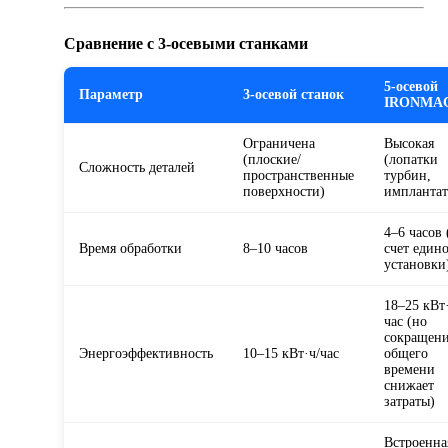
Сравнение с 3-осевыми станками
5-осевой
Параметр
3-осевой станок
IRONMA
Ограничена
Высокая
(плоские/
(лопатки
Сложность деталей
пространственные
турбин,
поверхности)
имплантат
4–6 часов 
Время обработки
8–10 часов
счет един
установки
18–25 кВт
час (но
сокращен
Энергоэффективность
10–15 кВт·ч/час
общего
времени
снижает
затраты)
Встроенна