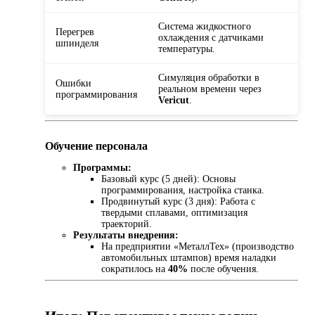
Система жидкостного
Перегрев
охлаждения с датчиками
шпинделя
температуры.
Симуляция обработки в
Ошибки
реальном времени через
программирования
Vericut
.
Обучение персонала
Программы:
Базовый курс (5 дней): Основы
программирования, настройка станка.
Продвинутый курс (3 дня): Работа с
твердыми сплавами, оптимизация
траекторий.
Результаты внедрения:
На предприятии «МеталлТех» (производство
автомобильных штампов) время наладки
сократилось на
40%
после обучения.