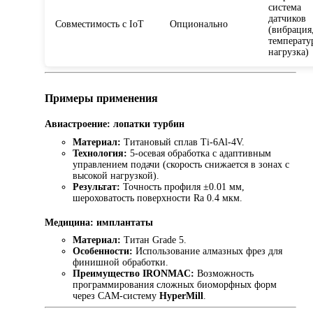
система
датчиков
Совместимость с IoT
Опционально
(вибрация
температу
нагрузка)
Примеры применения
Авиастроение: лопатки турбин
Материал:
Титановый сплав Ti-6Al-4V.
Технология:
5-осевая обработка с адаптивным
управлением подачи (скорость снижается в зонах с
высокой нагрузкой).
Результат:
Точность профиля ±0.01 мм,
шероховатость поверхности Ra 0.4 мкм.
Медицина: имплантаты
Материал:
Титан Grade 5.
Особенности:
Использование алмазных фрез для
финишной обработки.
Преимущество IRONMAC:
Возможность
программирования сложных биоморфных форм
через CAM-систему
HyperMill
.