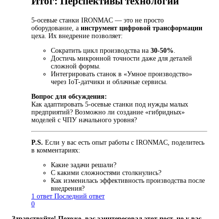
Итог: Перспективы технологии
5-осевые станки IRONMAC — это не просто
оборудование, а
инструмент цифровой трансформации
цеха. Их внедрение позволяет:
Сократить цикл производства на
30-50%
.
Достичь микронной точности даже для деталей
сложной формы.
Интегрировать станок в «Умное производство»
через IoT-датчики и облачные сервисы.
Вопрос для обсуждения:
Как адаптировать 5-осевые станки под нужды малых
предприятий? Возможно ли создание «гибридных»
моделей с ЧПУ начального уровня?
P.S.
Если у вас есть опыт работы с IRONMAC, поделитесь
в комментариях:
Какие задачи решали?
С какими сложностями столкнулись?
Как изменилась эффективность производства после
внедрения?
1 ответ
Последний ответ
0
Здравствуйте! Похоже, вас заинтересовал этот пост, но у вас