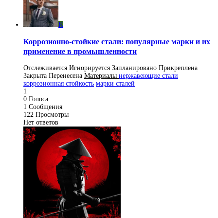
K
Коррозионно-стойкие стали: популярные марки и их
применение в промышленности
Отслеживается
Игнорируется
Запланировано
Прикреплена
Закрыта
Перенесена
Материалы
нержавеющие стали
коррозионная стойкость
марки сталей
1
0
Голоса
1
Сообщения
122
Просмотры
Нет ответов