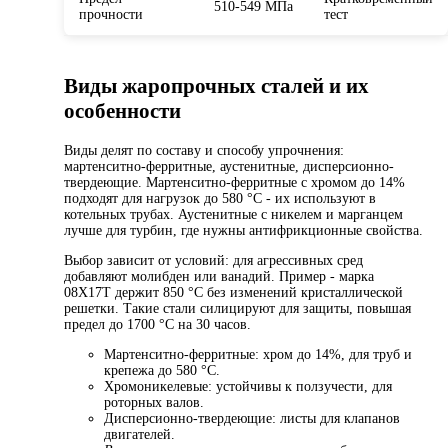
510-549 МПа
прочности
тест
Виды жаропрочных сталей и их
особенности
Виды делят по составу и способу упрочнения:
мартенситно-ферритные, аустенитные, дисперсионно-
твердеющие. Мартенситно-ферритные с хромом до 14%
подходят для нагрузок до 580 °C - их используют в
котельных трубах. Аустенитные с никелем и марганцем
лучше для турбин, где нужны антифрикционные свойства.
Выбор зависит от условий: для агрессивных сред
добавляют молибден или ванадий. Пример - марка
08Х17Т держит 850 °C без изменений кристаллической
решетки. Такие стали силицируют для защиты, повышая
предел до 1700 °C на 30 часов.
Мартенситно-ферритные: хром до 14%, для труб и
крепежа до 580 °C.
Хромоникелевые: устойчивы к ползучести, для
роторных валов.
Дисперсионно-твердеющие: листы для клапанов
двигателей.