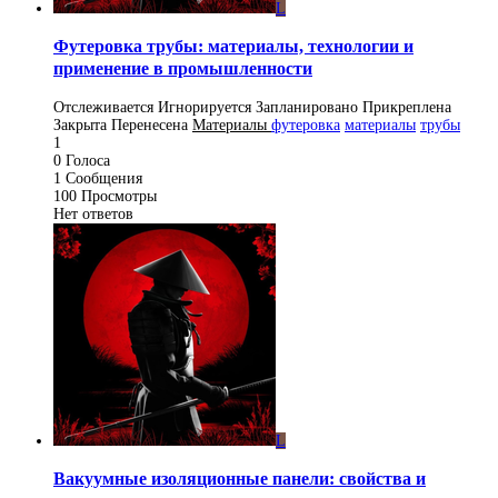
L
Футеровка трубы: материалы, технологии и
применение в промышленности
Отслеживается
Игнорируется
Запланировано
Прикреплена
Закрыта
Перенесена
Материалы
футеровка
материалы
трубы
1
0
Голоса
1
Сообщения
100
Просмотры
Нет ответов
L
Вакуумные изоляционные панели: свойства и