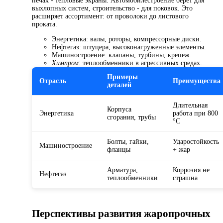
печах - тепловые экраны. Автомобилестроение берет для
выхлопных систем, строительство - для поковок. Это
расширяет ассортимент: от проволоки до листового
проката.
Энергетика: валы, роторы, компрессорные диски.
Нефтегаз: штуцера, высоконагруженные элементы.
Машиностроение: клапаны, турбины, крепеж.
Химпром
: теплообменники в агрессивных средах.
Примеры
Отрасль
Преимущества
деталей
Длительная
Корпуса
Энергетика
работа при 800
сгорания, трубы
°C
Болты, гайки,
Ударостойкость
Машиностроение
фланцы
+ жар
Арматура,
Коррозия не
Нефтегаз
теплообменники
страшна
Перспективы развития жаропрочных