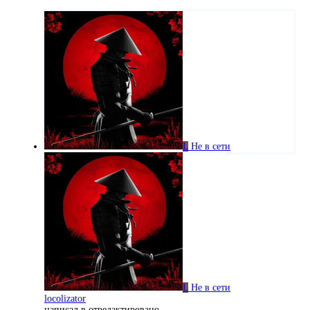
L
Не в сети
L
Не в сети
locolizator
написал в
отредактировано