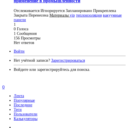
применение в промышленности
Отслеживается
Игнорируется
Запланировано
Прикреплена
Закрыта
Перенесена
Материалы
vip
теплоизоляция
вакуумные
панели
1
0
Голоса
1
Сообщения
156
Просмотры
Нет ответов
Войти
Нет учётной записи?
Зарегистрироваться
Войдите или зарегистрируйтесь для поиска.
0
Лента
Популярные
Последние
Теги
Пользователи
Калькуляторы