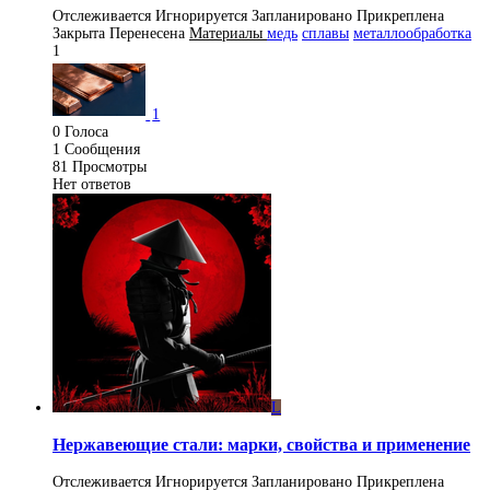
Отслеживается
Игнорируется
Запланировано
Прикреплена
Закрыта
Перенесена
Материалы
медь
сплавы
металлообработка
1
1
0
Голоса
1
Сообщения
81
Просмотры
Нет ответов
L
Нержавеющие стали: марки, свойства и применение
Отслеживается
Игнорируется
Запланировано
Прикреплена