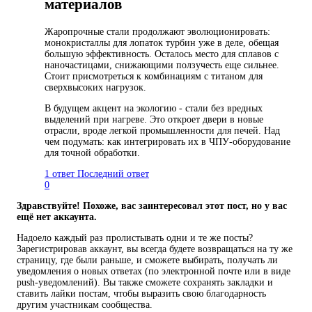
материалов
Жаропрочные стали продолжают эволюционировать:
монокристаллы для лопаток турбин уже в деле, обещая
большую эффективность. Осталось место для сплавов с
наночастицами, снижающими ползучесть еще сильнее.
Стоит присмотреться к комбинациям с титаном для
сверхвысоких нагрузок.
В будущем акцент на экологию - стали без вредных
выделений при нагреве. Это откроет двери в новые
отрасли, вроде легкой промышленности для печей. Над
чем подумать: как интегрировать их в ЧПУ-оборудование
для точной обработки.
1 ответ
Последний ответ
0
Здравствуйте! Похоже, вас заинтересовал этот пост, но у вас
ещё нет аккаунта.
Надоело каждый раз пролистывать одни и те же посты?
Зарегистрировав аккаунт, вы всегда будете возвращаться на ту же
страницу, где были раньше, и сможете выбирать, получать ли
уведомления о новых ответах (по электронной почте или в виде
push-уведомлений). Вы также сможете сохранять закладки и
ставить лайки постам, чтобы выразить свою благодарность
другим участникам сообщества.