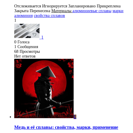
Отслеживается
Игнорируется
Запланировано
Прикреплена
Закрыта
Перенесена
Материалы
алюминиевые сплавы
марки
алюминия
свойства сплавов
1
1
0
Голоса
1
Сообщения
68
Просмотры
Нет ответов
L
Медь и её сплавы: свойства, марки, применение