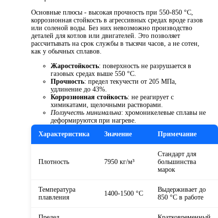
Основные плюсы - высокая прочность при 550-850 °C,
коррозионная стойкость в агрессивных средах вроде газов
или соленой воды. Без них невозможно производство
деталей для котлов или двигателей. Это позволяет
рассчитывать на срок службы в тысячи часов, а не сотен,
как у обычных сплавов.
Жаростойкость
: поверхность не разрушается в
газовых средах выше 550 °C.
Прочность
: предел текучести от 205 МПа,
удлинение до 43%.
Коррозионная стойкость
: не реагирует с
химикатами, щелочными растворами.
Ползучесть минимальна
: хромоникелевые сплавы не
деформируются при нагреве.
Характеристика
Значение
Примечание
Стандарт для
Плотность
7950 кг/м³
большинства
марок
Температура
Выдерживает до
1400-1500 °C
плавления
850 °C в работе
Предел
Кратковременный