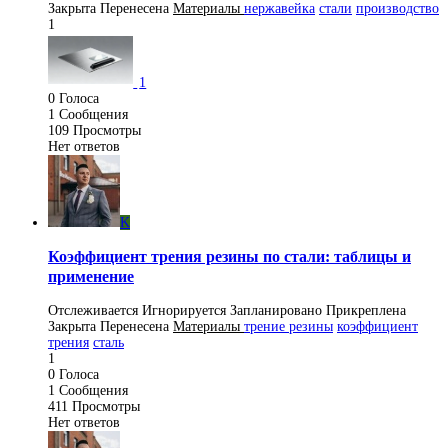
Закрыта
Перенесена
Материалы
нержавейка
стали
производство
1
1
0
Голоса
1
Сообщения
109
Просмотры
Нет ответов
K
Коэффициент трения резины по стали: таблицы и
применение
Отслеживается
Игнорируется
Запланировано
Прикреплена
Закрыта
Перенесена
Материалы
трение резины
коэффициент
трения
сталь
1
0
Голоса
1
Сообщения
411
Просмотры
Нет ответов