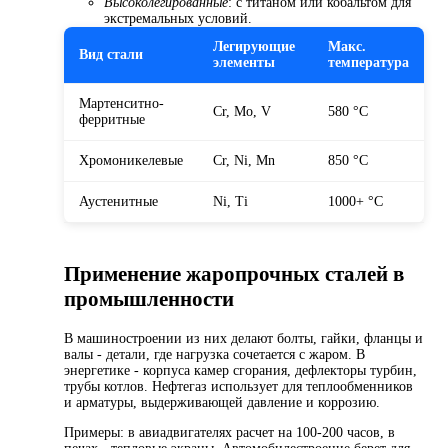
Высоколегированные
: с титаном или кобальтом для
экстремальных условий.
Легирующие
Макс.
Вид стали
элементы
температура
Мартенситно-
Cr, Mo, V
580 °C
ферритные
Хромоникелевые
Cr, Ni, Mn
850 °C
Аустенитные
Ni, Ti
1000+ °C
Применение жаропрочных сталей в
промышленности
В машиностроении из них делают болты, гайки, фланцы и
валы - детали, где нагрузка сочетается с жаром. В
энергетике - корпуса камер сгорания, дефлекторы турбин,
трубы котлов. Нефтегаз использует для теплообменников
и арматуры, выдерживающей давление и коррозию.
Примеры: в авиадвигателях расчет на 100-200 часов, в