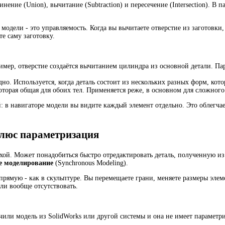
инение (Union), вычитание (Subtraction) и пересечение (Intersection). 
одели - это управляемость. Когда вы вычитаете отверстие из заготовки,
е саму заготовку.
ример, отверстие создаётся вычитанием цилиндра из основной детали. Па
дно. Используется, когда деталь состоит из нескольких разных форм, кот
 которая общая для обоих тел. Применяется реже, в основном для сложного
: в навигаторе модели вы видите каждый элемент отдельно. Это облегча
плюс параметризация
ехой. Может понадобиться быстро отредактировать деталь, полученную и
е моделирование
(Synchronous Modeling).
ямую - как в скульптуре. Вы перемещаете грани, меняете размеры элеме
ли вообще отсутствовать.
чили модель из SolidWorks или другой системы и она не имеет параметри