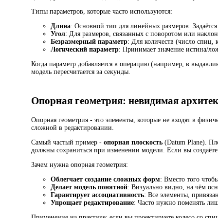
Типы параметров, которые часто используются:
Длина
: Основной тип для линейных размеров. Задаётс
Угол
: Для размеров, связанных с поворотом или наклон
Безразмерный параметр
: Для количеств (число спиц,
Логический параметр
: Принимает значение истина/ло
Когда параметр добавляется в операцию (например, в выдавли
модель пересчитается за секунды.
Опорная геометрия: невидимая архите
Опорная геометрия - это элементы, которые не входят в физиче
сложной в редактировании.
Самый частый пример -
опорная плоскость
(Datum Plane). Пл
должны сохраниться при изменении модели. Если вы создаёте пл
Зачем нужна опорная геометрия:
Облегчает создание сложных форм
: Вместо того чтоб
Делает модель понятной
: Визуально видно, на чём ос
Гарантирует ассоциативность
: Все элементы, привяза
Упрощает редактирование
: Часто нужно поменять лиш
Применение на практике: если вы проектируете колесо со спи