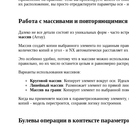
их расположение, вы просто отредактируете параметры оси - и
Работа с массивами и повторяющимися
Далеко не все детали состоят из уникальных форм - часто вст
массив
(Array).
Массив создаёт копии выбранного элемента по заданным пра
количество копий и угол - и NX автоматически расставляет их
Это особенно удобно, потому что в массиве можно использов
правильно, но их число останется целым и равномерно распр
Варианты использования массивов:
Круговой массив
: Копирует элемент вокруг оси. Идеал
Линейный массив
: Размножает элемент по прямой лини
Массив на грани
: Копирует элемент по выбранной пов
Когда вы применяете массив к параметризованному элементу, к
копий - модель перестроится, сохраняя логику построения.
Булевы операции в контексте параметр