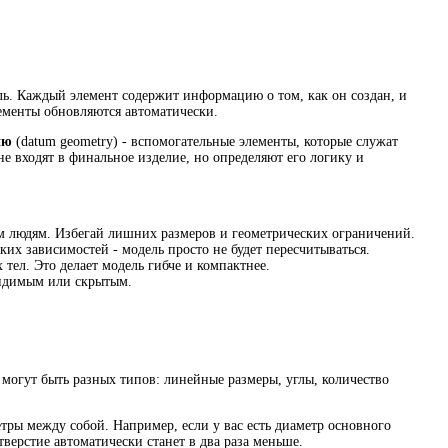
аль. Каждый элемент содержит информацию о том, как он создан, и
лементы обновляются автоматически.
ию
(datum geometry) - вспомогательные элементы, которые служат
е входят в финальное изделие, но определяют его логику и
им людям. Избегай лишних размеров и геометрических ограничений.
их зависимостей - модель просто не будет пересчитываться.
тел. Это делает модель гибче и компактнее.
видимым или скрытым.
ы могут быть разных типов: линейные размеры, углы, количество
етры между собой. Например, если у вас есть диаметр основного
верстие автоматически станет в два раза меньше.