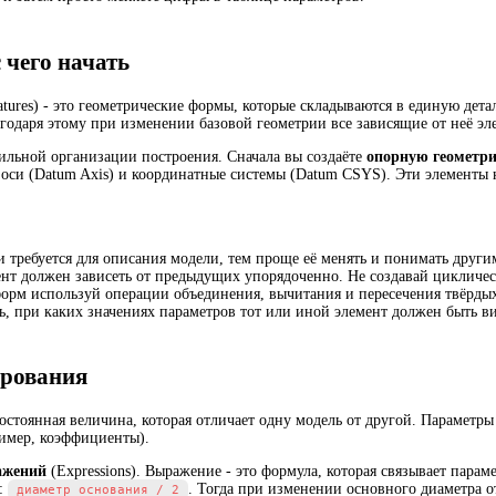
 чего начать
atures) - это геометрические формы, которые складываются в единую дет
лагодаря этому при изменении базовой геометрии все зависящие от неё э
ильной организации построения. Сначала вы создаёте
опорную геометр
 оси (Datum Axis) и координатные системы (Datum CSYS). Эти элементы н
 требуется для описания модели, тем проще её менять и понимать друг
нт должен зависеть от предыдущих упорядоченно. Не создавай циклическ
орм используй операции объединения, вычитания и пересечения твёрдых 
ь, при каких значениях параметров тот или иной элемент должен быть 
ирования
постоянная величина, которая отличает одну модель от другой. Параметр
ример, коэффициенты).
ажений
(Expressions). Выражение - это формула, которая связывает парам
е:
. Тогда при изменении основного диаметра от
диаметр_основания / 2