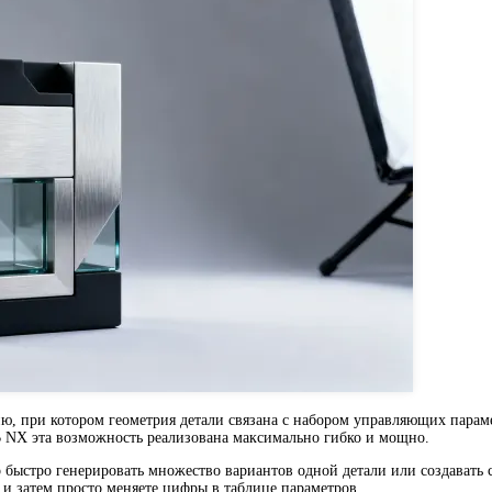
ю, при котором геометрия детали связана с набором управляющих парам
 В NX эта возможность реализована максимально гибко и мощно.
 быстро генерировать множество вариантов одной детали или создавать 
 и затем просто меняете цифры в таблице параметров.