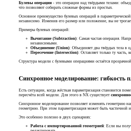
Булевы операции
- это операции над твёрдыми телами: объед
что позволяют собирать сложные формы из простых.
Основное преимущество булевых операций в параметрической м
независимо. Изменив его размер или положение, вы не трогает
Примеры булевых операций:
Вычитание (Subtraction)
: Самая частая операция. Нап
независимыми.
Объединение (Union)
: Объединяет два твёрдых тела в о
Пересечение (Intersection)
: Оставляет только ту часть,
Структура модели с булевыми операциями остаётся прозрачной
Синхронное моделирование: гибкость 
Есть ситуации, когда жёсткая параметризация становится пом
пересчёта всей модели. Для этого в NX существует
синхронно
Синхронное моделирование позволяет изменять геометрию напр
геометрию. При этом параметризация может быть частичной и
Это особенно полезно в двух сценариях:
Работа с импортированной геометрией
: Если вы полу
редактировать.