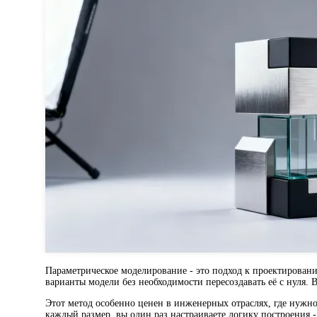
Параметрическое моделирование - это подход к проектировани
варианты модели без необходимости пересоздавать её с нуля.
Этот метод особенно ценен в инженерных отраслях, где нужно
каждый размер, вы один раз настраиваете логику построения -