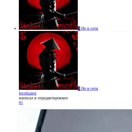
L
Не в сети
L
Не в сети
locolizator
написал в
отредактировано
#1