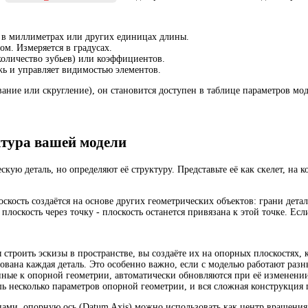
я в миллиметрах или других единицах длины.
ом. Измеряется в градусах.
 количество зубьев) или коэффициентов.
жь и управляет видимостью элементов.
вание или скругление), он становится доступен в таблице параметров мо
ктура вашей модели
скую деталь, но определяют её структуру. Представьте её как скелет, на к
оскость создаётся на основе других геометрических объектов: грани детал
оскость через точку - плоскость останется привязана к этой точке. Если 
ы строить эскизы в пространстве, вы создаёте их на опорных плоскостях, 
нована каждая деталь. Это особенно важно, если с моделью работают разн
нные к опорной геометрии, автоматически обновляются при её изменени
ь несколько параметров опорной геометрии, и вся сложная конструкция 
цами, опорную ось (Datum Axis) можно использовать как центр вращения