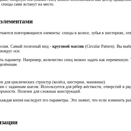
 спицы сами встанут на место.
 элементами
речаются повторяющиеся элементы: спицы в колесе, зубья в шестернях, о
вилам. Самый полезный вид -
круговой массив
(Circular Pattern). Вы вы
 вокруг оси.
ать параметр. Например, количество спиц можно задать как переменную.
еделённым.
ен для циклических структур (колёса, шестерни, маховики).
и с заданным шагом. Используется для рёбер жёсткости, отверстий в ряд
ерхности. Полезен для сложных конструкций.
аждая копия наследует его параметры. Это значит, что если изменить ра
изации