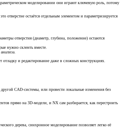
В параметрическом моделировании они играют ключевую роль, потому
 это отверстие остаётся отдельным элементом и параметризируется
раметры отверстия (диаметр, глубина, положение) остаются
орые нужно склеить вместе.
 анализа.
ет отладку и редактирование даже в сложных конструкциях.
з другой CAD-системы, или провести локальные изменения без
нтов прямо на 3D-модели, и NX сам разбирается, как перестроить
ческого дерева, синхронное моделирование позволяет легко её