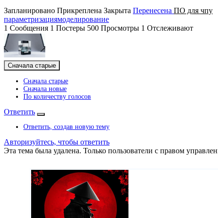
Запланировано
Прикреплена
Закрыта
Перенесена
ПO для чпу
параметризация
моделирование
1
Сообщения
1
Постеры
500
Просмотры
1
Отслеживают
Сначала старые
Сначала старые
Сначала новые
По количеству голосов
Ответить
Ответить, создав новую тему
Авторизуйтесь, чтобы ответить
Эта тема была удалена. Только пользователи с правом управлен