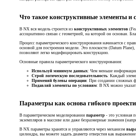
Что такое конструктивные элементы и с
В NX вся модель строится из
конструктивных элементов
(Fe
ассоциативно связан с геометрией, на которой он основан. Б
Процесс параметрического конструирования начинается с прав
основой для построения модели. Это плоскости (Datum Plane),
позволяют легко модифицировать конструкцию.
Основные правила параметрического конструирования:
Используй минимум данных
: Чем меньше информации
Строй логическую последовательность
: Каждый элеме
Применяй булевы операции
: При создании сложных ф
Подавляй элементы по условиям
: В NX можно указат
Параметры как основа гибкого проект
В параметрическом моделировании
параметр
- это условная 
экземпляров в массиве или даже безразмерные значения (нап
В NX параметры хранятся и управляются через механизм
выр
цилиндра, вы можете задать диаметр отверстия как выражени