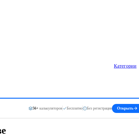
Категории
56+
калькуляторов
Бесплатно
Без регистрации
Открыть
ве