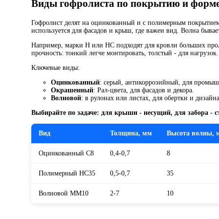
Виды гофролиста по покрытию и форм
Гофролист делят на оцинкованный и с полимерным покрытием.
используется для фасадов и крыш, где важен вид. Волна бывае
Например, марки Н или НС подходят для кровли больших проле
прочность: тонкий легче монтировать, толстый - для нагрузок.
Ключевые виды:
Оцинкованный
: серый, антикоррозийный, для промыш
Окрашенный
: Рал-цвета, для фасадов и декора.
Волновой
: в рулонах или листах, для обертки и дизайна
Выбирайте по задаче: для крыши - несущий, для забора - с
Вид
Толщина, мм
Высота волны, 
Оцинкованный С8
0,4-0,7
8
Полимерный НС35
0,5-0,7
35
Волновой ММ10
2-7
10