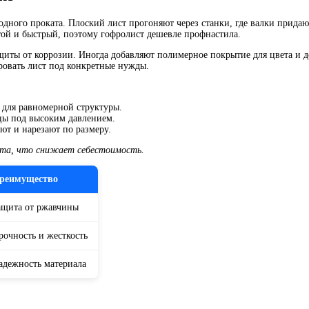
одного проката. Плоский лист прогоняют через станки, где валки прида
той и быстрый, поэтому гофролист дешевле профнастила.
ащиты от коррозии. Иногда добавляют полимерное покрытие для цвета и д
ровать лист под конкретные нужды.
а для равномерной структуры.
цы под высоким давлением.
ют и нарезают по размеру.
ста, что снижает себестоимость.
реимущество
ащита от ржавчины
рочность и жесткость
адежность материала