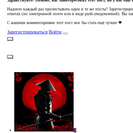
Здравствуйте! Похоже, вас заинтересовал этот пост, но у вас ещё 
Надоело каждый раз пролистывать одни и те же посты? Зарегистриров
ответах (по электронной почте или в виде push-уведомлений). Вы та
С вашими комментариями этот пост мог бы стать ещё лучше 💗
Зарегистрироваться
Войти
L