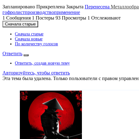
Запланировано
Прикреплена
Закрыта
Перенесена
Металлообра
гофролист
производство
применение
1
Сообщения
1
Постеры
93
Просмотры
1
Отслеживают
Сначала старые
Сначала старые
Сначала новые
По количеству голосов
Ответить
Ответить, создав новую тему
Авторизуйтесь, чтобы ответить
Эта тема была удалена. Только пользователи с правом управлен