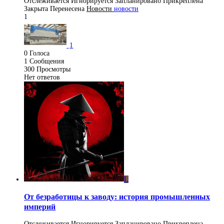
Отслеживается
Игнорируется
Запланировано
Прикреплена
Закрыта
Перенесена
Новости
новости
1
1
0
Голоса
1
Сообщения
300
Просмотры
Нет ответов
L
От безработицы к заводу: история промышленных
империй
Отслеживается
Игнорируется
Запланировано
Прикреплена