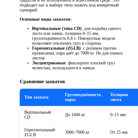
градусов и не использовать в агрессивной среде. Это
подводит нас к выбору типа захвата под конкретный
сценарий.
Основные виды захватов:
Вертикальные (типа CD)
: для подъёма одного
листа или пачки, толщина 0–15 мм,
грузоподъёмность 0,8 т. Поворотные модели
позволяют отклонять груз в стороны.
Горизонтальные (ZGLB)
: с роликом против
провисания, пара даёт до 7000 кг. Не для тонких
листов.
Эксцентриковые
: фиксируют плоский груз
челюстью, используются в пачках.
Сравнение захватов
Грузоподъёмность
Толщина
Тип захвата
пары
листа
Вертикальный
До 1600 кг
0–15 мм
CD
Горизонтальный
3000–7000 кг
От 25 мм
ZGLB