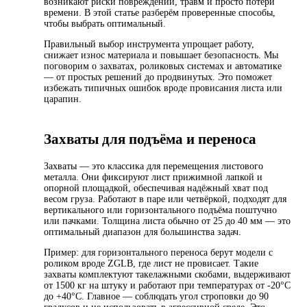
возникают риски повреждений, травм и просто потери
времени. В этой статье разберём проверенные способы,
чтобы выбрать оптимальный.
Правильный выбор инструмента упрощает работу,
снижает износ материала и повышает безопасность. Мы
поговорим о захватах, роликовых системах и автоматике
— от простых решений до продвинутых. Это поможет
избежать типичных ошибок вроде провисания листа или
царапин.
Захваты для подъёма и переноса
Захваты — это классика для перемещения листового
металла. Они фиксируют лист прижимной лапкой и
опорной площадкой, обеспечивая надёжный хват под
весом груза. Работают в паре или четвёркой, подходят для
вертикального или горизонтального подъёма поштучно
или пачками. Толщина листа обычно от 25 до 40 мм — это
оптимальный диапазон для большинства задач.
Пример: для горизонтального переноса берут модели с
роликом вроде ZGLB, где лист не провисает. Такие
захваты комплектуют такелажными скобами, выдерживают
от 1500 кг на штуку и работают при температурах от -20°C
до +40°C. Главное — соблюдать угол строповки до 90