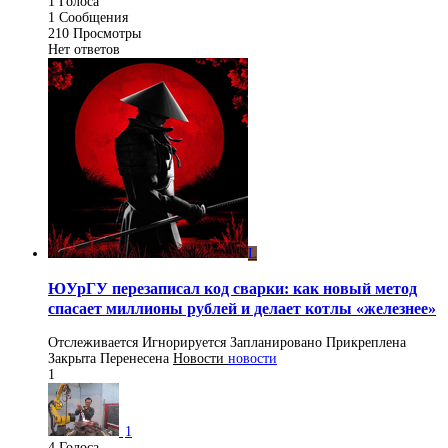
1
Голоса
1
Сообщения
210
Просмотры
Нет ответов
L
ЮУрГУ перезаписал код сварки: как новый метод
спасает миллионы рублей и делает котлы «железнее»
Отслеживается
Игнорируется
Запланировано
Прикреплена
Закрыта
Перенесена
Новости
новости
1
1
4
Голоса