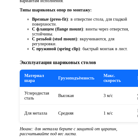
вариантам исполнения.
Типы шариковых опор по монтажу:
Врезные (press-fit)
: в отверстие стола, для гладкой
поверхности.
С фланцем (flange mount)
: винты через отверстия,
устойчивы.
С резьбой (stud mount)
: вкручиваются, для
регулировки.
С пружиной (spring clip)
: быстрый монтаж в лист.
Эксплуатация шариковых столов
Материал
Макс.
Грузоподъёмность
шара
скорость
Углеродистая
Высокая
3 м/с
сталь
Для металла
Средняя
1 м/с
Нюанс: для металла берите с защитой от царапин,
рассчитывайте под вес листа.