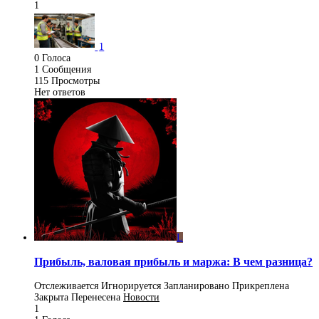
1
1
0
Голоса
1
Сообщения
115
Просмотры
Нет ответов
L
Прибыль, валовая прибыль и маржа: В чем разница?
Отслеживается
Игнорируется
Запланировано
Прикреплена
Закрыта
Перенесена
Новости
1