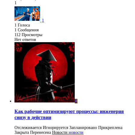
1
1
1
Голоса
1
Сообщения
112
Просмотры
Нет ответов
L
Как рабочие оптимизируют процессы: инженерия
снизу в действии
Отслеживается
Игнорируется
Запланировано
Прикреплена
Закрыта
Перенесена
Новости
новости