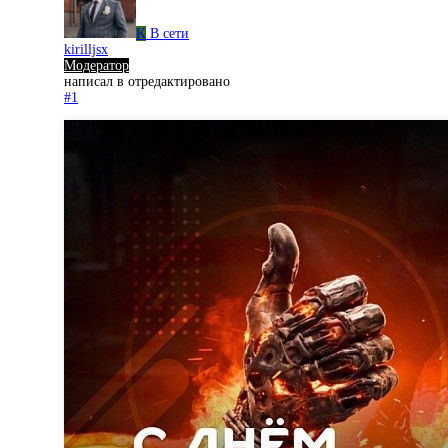
K
В сети
kirilljsx
Модератор
написал в
отредактировано
#1