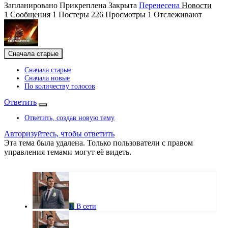
Запланировано
Прикреплена
Закрыта
Перенесена
Новости
1
Сообщения
1
Постеры
226
Просмотры
1
Отслеживают
Сначала старые
Сначала старые
Сначала новые
По количеству голосов
Ответить
Ответить, создав новую тему
Авторизуйтесь, чтобы ответить
Эта тема была удалена. Только пользователи с правом
управления темами могут её видеть.
K
В сети