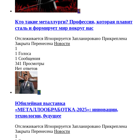
L
Кто такие металлурги? Профессия, которая плавит
сталь и формирует мир вокруг нас
Отслеживается
Игнорируется
Запланировано
Прикреплена
Закрыта
Перенесена
Новости
1
1
Голоса
1
Сообщения
341
Просмотры
Нет ответов
K
Юбилейная выставка
«МЕТАЛЛООБРАБОТКА-2025»: инновации,
технологии, будущее
Отслеживается
Игнорируется
Запланировано
Прикреплена
Закрыта
Перенесена
Новости
1