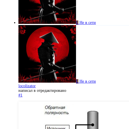
L
Не в сети
L
Не в сети
locolizator
написал в
отредактировано
#1