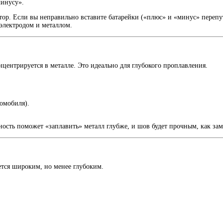
минусу».
тор. Если вы неправильно вставите батарейки («плюс» и «минус» перепута
 электродом и металлом.
нцентрируется в металле. Это идеально для глубокого проплавления.
омобиля).
ность поможет «заплавить» металл глубже, и шов будет прочным, как зам
ется широким, но менее глубоким.