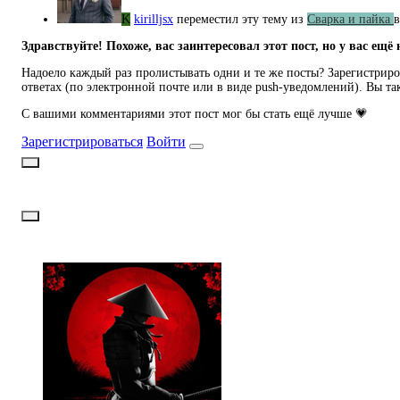
K
kirilljsx
переместил эту тему из
Сварка и пайка
в
Здравствуйте! Похоже, вас заинтересовал этот пост, но у вас ещё 
Надоело каждый раз пролистывать одни и те же посты? Зарегистриров
ответах (по электронной почте или в виде push-уведомлений). Вы та
С вашими комментариями этот пост мог бы стать ещё лучше 💗
Зарегистрироваться
Войти