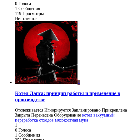
0
Голоса
1
Сообщения
119
Просмотры
Нет ответов
L
Котел Лапса: принцип работы и применение в
производстве
Отслеживается
Игнорируется
Запланировано
Прикреплена
Закрыта
Перенесена
Оборудование
котел вакуумный
переработка отходов
мясокостная мука
1
0
Голоса
1
Сообщения