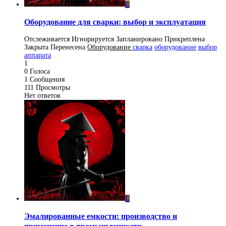
L
Оборудование для сварки: выбор и эксплуатация
Отслеживается
Игнорируется
Запланировано
Прикреплена
Закрыта
Перенесена
Оборудование
сварка
оборудование
выбор
аппарата
1
0
Голоса
1
Сообщения
111
Просмотры
Нет ответов
L
Эмалированные емкости: производство и