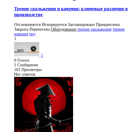
Трение скольжения и качения: ключевые различия в
производстве
Отслеживается
Игнорируется
Запланировано
Прикреплена
Закрыта
Перенесена
Оборудование
трение скольжения
трение
качения
чпу
1
1
0
Голоса
1
Сообщения
101
Просмотры
Нет ответов