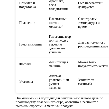
Дробилка,
Приемка и
Сыр нарезается и
весы,
подготовка
дозируется
холодильник
Плавильный
С контролем
Плавление
котел с
температуры и
мешалкой
времени
Гомогенизатор
или миксер с
Для равномерного
Гомогенизация
высоким
распределения жира
сдвиговым
усилием
Дозирующая
Может быть
Фасовка
машина
полуавтоматической
Автомат
упаковки или
Зависит от
Упаковка
ручная
масштаба
фасовка
Эта мини-линия подходит для запуска небольшого цеха по
производству плавленного сыра, особенно в регионах с
высоким спросом на местный продукт.