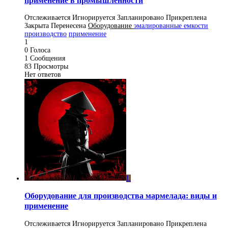
применение в промышленности
Отслеживается
Игнорируется
Запланировано
Прикреплена
Закрыта
Перенесена
Оборудование
эмалированные емкости
производство
применение
1
0
Голоса
1
Сообщения
83
Просмотры
Нет ответов
L
Оборудование для производства мармелада: виды и
применение
Отслеживается
Игнорируется
Запланировано
Прикреплена