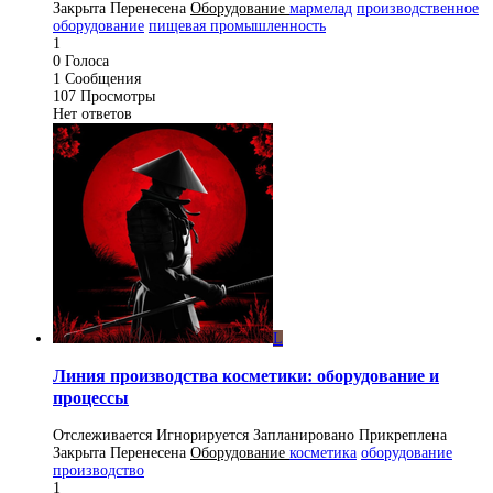
Закрыта
Перенесена
Оборудование
мармелад
производственное
оборудование
пищевая промышленность
1
0
Голоса
1
Сообщения
107
Просмотры
Нет ответов
L
Линия производства косметики: оборудование и
процессы
Отслеживается
Игнорируется
Запланировано
Прикреплена
Закрыта
Перенесена
Оборудование
косметика
оборудование
производство
1