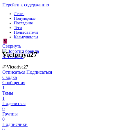
Перейти к содержанию
Лента
Популярные
Последние
Теги
Пользователи
Калькуляторы
V
Свернуть
Victoriya27
Категории
@Victoriya27
Отписаться
Подписаться
Сводка
Сообщения
1
Темы
1
Поделиться
0
Группы
0
Подписчики
0