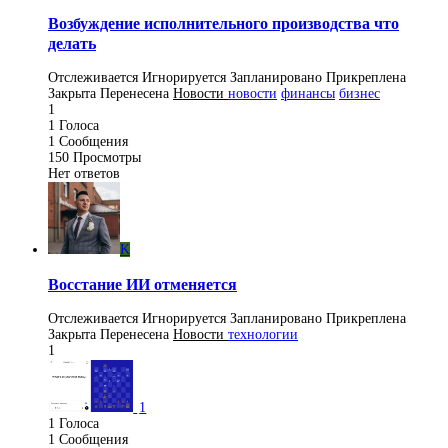
Возбуждение исполнительного производства что
делать
Отслеживается
Игнорируется
Запланировано
Прикреплена
Закрыта
Перенесена
Новости
новости
финансы
бизнес
1
1
Голоса
1
Сообщения
150
Просмотры
Нет ответов
K
Восстание ИИ отменяется
Отслеживается
Игнорируется
Запланировано
Прикреплена
Закрыта
Перенесена
Новости
технологии
1
1
1
Голоса
1
Сообщения