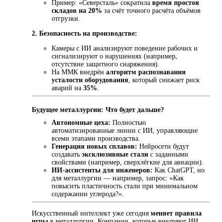
Пример: «Северсталь» сократила
время простоя
складов на 20%
за счёт точного расчёта объёмов
отгрузки.
2. Безопасность на производстве:
Камеры с ИИ анализируют поведение рабочих и
сигнализируют о нарушениях (например,
отсутствие защитного снаряжения).
На ММК внедрён
алгоритм распознавания
усталости оборудования
, который снижает риск
аварий на
35%
.
Будущее металлургии: Что будет дальше?
Автономные цеха:
Полностью
автоматизированные линии с ИИ, управляющие
всеми этапами производства.
Генерация новых сплавов:
Нейросети будут
создавать
эксклюзивные стали
с заданными
свойствами (например, сверхлёгкие для авиации).
ИИ-ассистенты для инженеров:
Как ChatGPT, но
для металлургии — например, запрос: «Как
повысить пластичность стали при минимальном
содержании углерода?».
Искусственный интеллект уже сегодня
меняет правила
игры
в металлургии. Компании, которые внедряют ИИ,