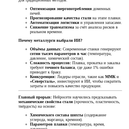
для традиционных методов:
Оптимизация энергопотребления
доменных
печей.
Прогнозирование качества стали
на этапе плавки.
Автоматизация логистики
и управления запасами.
Снижение травматизма
за счёт анализа рисков в
реальном времени.
Почему металлурги выбрали ИИ?
Объёмы данных:
Современные станки генерируют
сотни тысяч параметров в час
(температура,
давление, химический состав).
Сложность процессов:
Плавка, прокатка и закалка
требуют
точного баланса
, где даже 1% ошибки
приводит к браку.
Конкуренция:
Лидеры отрасли, такие как
ММК
и
«Северсталь»
, инвестируют в ИИ, чтобы сократить
затраты и повысить качество продукции.
Главный прорыв:
Нейросети научились предсказывать
механические свойства стали
(прочность, пластичность,
твёрдость) на основе:
Химического состава шихты
(содержание
углерода, марганца, кремния).
Параметров плавки
(температура, время,
давление).