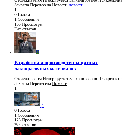
Отслеживается
Игнорируется
Запланировано
Прикреплена
Закрыта
Перенесена
Новости
новости
1
0
Голоса
1
Сообщения
153
Просмотры
Нет ответов
K
Разработка и производство защитных
лакокрасочных материалов
Отслеживается
Игнорируется
Запланировано
Прикреплена
Закрыта
Перенесена
Новости
1
1
0
Голоса
1
Сообщения
123
Просмотры
Нет ответов